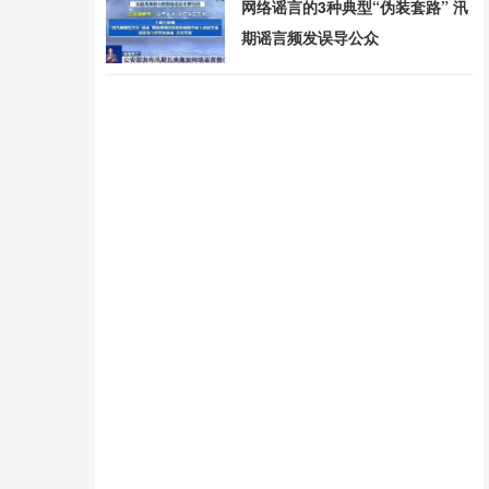
网络谣言的3种典型“伪装套路” 汛
期谣言频发误导公众