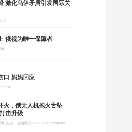
船 激化乌伊矛盾引发国际关
2:01
土 俄视为唯一保障者
:28
伤口 妈妈回应
:57:14
开火，俄无人机拖火舌坠
程打击升级
舌坠落,第一视角曝光
2026-07-27 15:00:03