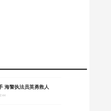
手 海警执法员英勇救人
2:44