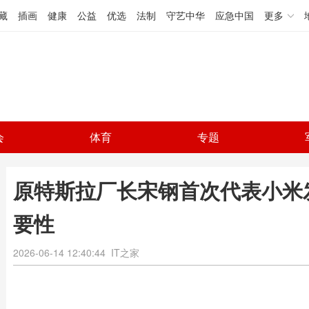
藏
插画
健康
公益
优选
法制
守艺中华
应急中国
更多
会
体育
专题
原特斯拉厂长宋钢首次代表小米
要性
2026-06-14 12:40:44
IT之家