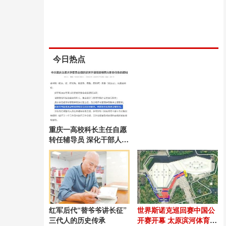
今日热点
重庆一高校科长主任自愿
转任辅导员 深化干部人事
制度改革
红军后代“替爷爷讲长征”
世界斯诺克巡回赛中国公
三代人的历史传承
开赛开幕 太原滨河体育中