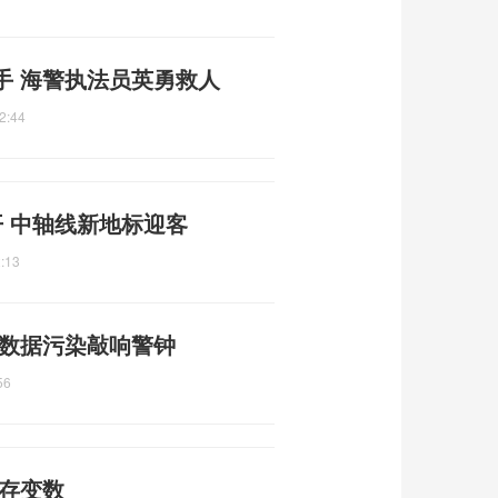
手 海警执法员英勇救人
2:44
 中轴线新地标迎客
:13
 数据污染敲响警钟
56
仍存变数