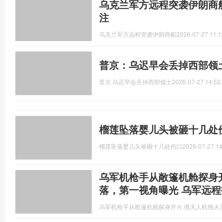
乌克兰军方远程突袭伊朗商
注
乌克兰军方远程突袭伊朗商船
2026-07-27 11:1
普京：乌迟早会丢掉西部领
普京,乌迟早会丢掉西部领土
2026-07-27 14:52
榴莲坠落婴儿头被砸十几处
榴莲坠落婴儿头被砸十几处伤口
2026-07-27 14
乌军机枪手从敞篷机舱探身
落，第一视角曝光 乌军远
乌军机枪手从敞篷机舱探身开火,俄无人机拖火