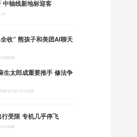
 中轴线新地标迎客
:13
全收” 熊孩子和美团AI聊天
14:59:30
麻生太郎成重要推手 修法争
2026-07-27 11:15:23
出行受限 专机几乎停飞
13:14:06