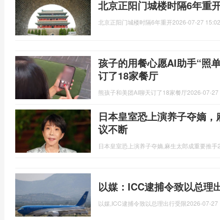
北京正阳门城楼时隔6年重开
北京正阳门城楼时隔6年重开
2026-07-27 15:02
孩子的用餐心愿AI助手“照单
订了18家餐厅
熊孩子和美团AI聊天订了18家餐厅
2026-07-27 
日本皇室恐上演养子夺嫡，
议不断
日本皇室恐上演养子夺嫡,麻生太郎成重要推手
以媒：ICC逮捕令致以总理
以媒,ICC逮捕令致以总理出行受限
2026-07-27 