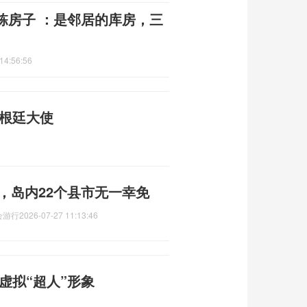
栋房子 ：是邻居的库房，三
14:56:56
阿根廷大使
吨，岛内22个县市无一幸免
会游行
2026-07-27 11:13:46
虚拟“超人”形象