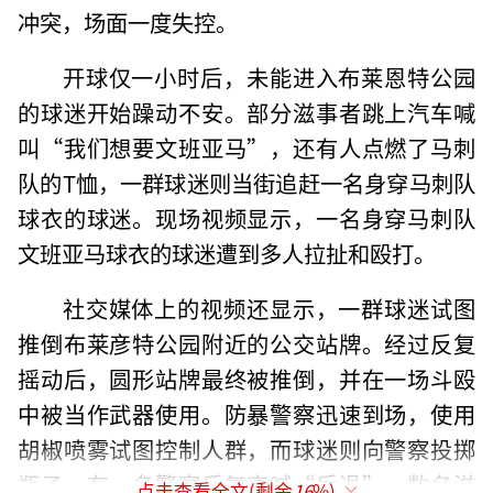
冲突，场面一度失控。
开球仅一小时后，未能进入布莱恩特公园
的球迷开始躁动不安。部分滋事者跳上汽车喊
叫“我们想要文班亚马”，还有人点燃了马刺
队的T恤，一群球迷则当街追赶一名身穿马刺队
球衣的球迷。现场视频显示，一名身穿马刺队
文班亚马球衣的球迷遭到多人拉扯和殴打。
社交媒体上的视频还显示，一群球迷试图
推倒布莱彦特公园附近的公交站牌。经过反复
摇动后，圆形站牌最终被推倒，并在一场斗殴
中被当作武器使用。防暴警察迅速到场，使用
胡椒喷雾试图控制人群，而球迷则向警察投掷
瓶子。有一名警察反复高喊“后退”，数名滋
点击查看全文(剩余
16
%)