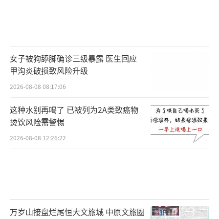
女子被狗舔脚确诊三级暴露 医生回应
甲沟炎破损致风险升级
2026-08-08 08:17:06
这种水别再喝了 已被列为2A类致癌物
烫饮风险需警惕
2026-08-08 12:26:22
万岁山接盘烂尾恒大文旅城 中原文旅圈