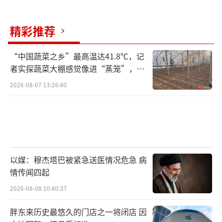
精彩推荐
“中国蔬菜之乡”最高温达41.8℃，记
者实探蔬菜大棚感觉像进“蒸笼”，有
村民称只能凌晨两点起来干活
2026-08-07 13:26:40
以媒：穆杰塔巴被紧急送医情况危急 病
情传闻四起
2026-08-08 10:40:37
胖东来历史最悠久的门店之一将闭店 因