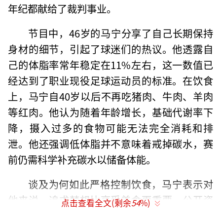
年纪都献给了裁判事业。
节目中，46岁的马宁分享了自己长期保持
身材的细节，引起了球迷们的热议。他透露自
己的体脂率常年稳定在11%左右，这一数值已
经达到了职业现役足球运动员的标准。在饮食
上，马宁自40岁以后不再吃猪肉、牛肉、羊肉
等红肉。他认为随着年龄增长，基础代谢率下
降，摄入过多的食物可能无法完全消耗和排
泄。他还强调低体脂并不意味着戒掉碳水，赛
前仍需科学补充碳水以储备体能。
谈及为何如此严格控制饮食，马宁表示对
他来说，追求梦想比享受美食更重要。公开资
点击查看全文(剩余
54
%)
料显示，马宁1979年出生于辽宁省阜新市，现