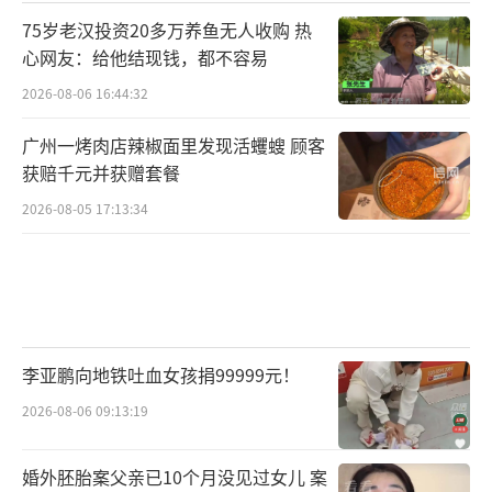
75岁老汉投资20多万养鱼无人收购 热
心网友：给他结现钱，都不容易
2026-08-06 16:44:32
广州一烤肉店辣椒面里发现活蠼螋 顾客
获赔千元并获赠套餐
2026-08-05 17:13:34
李亚鹏向地铁吐血女孩捐99999元！
2026-08-06 09:13:19
婚外胚胎案父亲已10个月没见过女儿 案