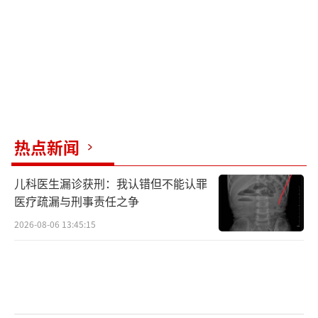
别担任助理裁判和视频助理裁判。5月30日，三
人一同从北京前往迈阿密。在迈阿密期间，他
们的活动主要集中在驻地酒店与训练场地或培
训地之间，每天平均训练约两个小时，内容涵
盖力量、灵敏度、耐力和速度等多个方面。此
外，他们还调试了新的执裁设备，并参与模拟
比赛的情境执裁训练。
（责任编辑：zx0001）
热点新闻
儿科医生漏诊获刑：我认错但不能认罪
医疗疏漏与刑事责任之争
2026-08-06 13:45:15