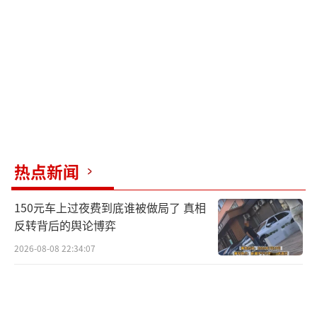
2008年8月再次失败。资金链紧张，外部融资几
乎断绝，马斯克个人现金也几乎见底。当时特
斯拉也陷入资金危机，马斯克一边为特斯拉寻
找融资，一边把最后的资源不断投入SpaceX。
2008年9月28日，第四次发射开始，控制
室异常安静，每个人都死死盯着屏幕。一级分
离，正常；二级点火，正常；轨道参数更新，
热点新闻
正常。猎鹰1号终于成功进入预定轨道，成为历
150元车上过夜费到底谁被做局了 真相
史上第一枚进入地球轨道的私人公司液体燃料
反转背后的舆论博弈
火箭。几个月后，NASA向SpaceX授予价值16
2026-08-08 22:34:07
亿美元的商业补给合同，一家濒临倒闭的创业
公司正式迈进了主流航天体系。
2008年11月22日晚上，得克萨斯州中部的