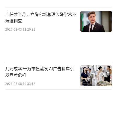
小镇麦格雷戈，一枚高达47米的火箭正被固定
上任才半月，立陶宛新总理涉嫌学术不
在一座巨大的混凝土支架上。为了这次测试，
端遭调查
汤姆·穆勒和团队倾注了大量心血。倒计时开
2026-08-03 11:20:31
始后一切进展顺利，所有参数都在正常范围
内，完整的猎鹰9号火箭第一节完成了全任务时
长的测试点火。尽管彼时的SpaceX不起眼，但
马斯克坚信火箭应该像飞机一样重复使用。
几元成本 千万市值蒸发 AI广告翻车引
转折点发生在2015年12月21日，猎鹰9号
发品牌危机
一级火箭完成发射任务后，从太空边缘折返地
2026-08-08 19:33:12
球，成功垂直降落，这是人类历史上第一次实
现轨道级火箭的成功回收。从这一刻开始，火
箭不再是消耗品，发射成本下降，发射频率暴
涨，商业航天的经济模型被彻底改写。