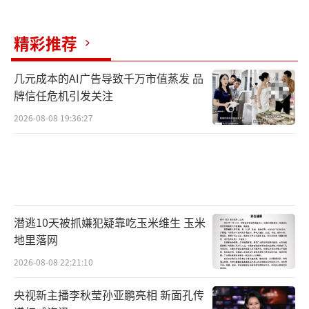
SpaceX的成功不仅在于技术上的突破，还
精彩推荐
在于马斯克如何管理这家公司。他极其注重第
一性原理，持续不断向组织施压，不允许团队
几元成本的AI广告导致千万市值蒸发 品
按照舒适节奏工作，有意识地把整个公司长期
牌信任危机引发关注
置于一种资源不足、时间紧张、随时可能失败
2026-08-08 19:36:27
的危机状态里。这种工作方式让许多员工对马
斯克“又爱又怕”，但也构建了清晰明确的企
业文化：以最快速度、最强冲劲向前推进工
作。
（责任编辑：0882）
潜逃10天被抓嫌犯疑靠吃玉米维生 玉米
地里落网
2026-08-08 22:21:10
央视新主播李秋莹孙亚鹏亮相 新面孔传