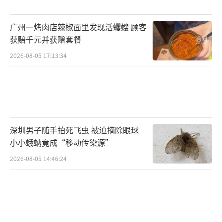
广州一烤肉店辣椒面里发现活蠼螋 顾客
获赔千元并获赠套餐
2026-08-05 17:13:34
深圳男子随手拍死飞虫 被迫摘除眼球
小小蛾蚋竟成“移动传染源”
2026-08-05 14:46:24