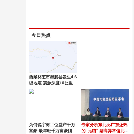
今日热点
西藏林芝市墨脱县发生4.6
级地震 震源深度10公里
为何说宇树工位盛产千万
专家分析东北比广东还热
富豪 最年轻千万富豪团
的“元凶” 副高异常偏北偏