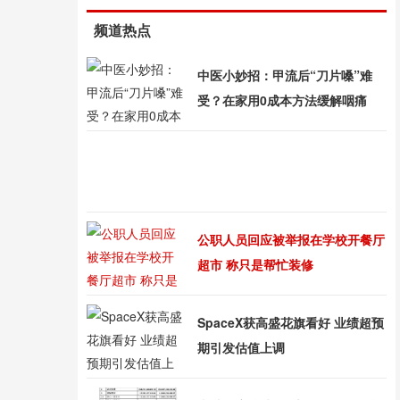
频道热点
中医小妙招：甲流后“刀片嗓”难
受？在家用0成本方法缓解咽痛
公职人员回应被举报在学校开餐厅
超市 称只是帮忙装修
SpaceX获高盛花旗看好 业绩超预
期引发估值上调