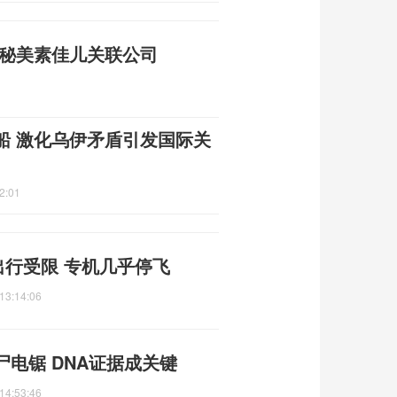
揭秘美素佳儿关联公司
船 激化乌伊矛盾引发国际关
2:01
出行受限 专机几乎停飞
13:14:06
电锯 DNA证据成关键
14:53:46