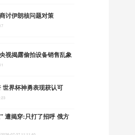
 商讨伊朗核问题对策
17
 央视揭露偷拍设备销售乱象
11
 世界杯神勇表现获认可
:23
 遭揭穿:只打了招呼 俄方
呼
2026-07-27 11:11:40