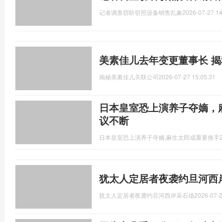
记者调查窃听窃照设备销售乱象
2026-07-27 14
美素佳儿去年变更董事长 
揭秘美素佳儿关联公司
2026-07-27 15:05:31
日本皇室恐上演养子夺嫡，
议不断
日本皇室恐上演养子夺嫡,麻生太郎成重要推手
犹太人定居者夜袭约旦河西
犹太人定居者夜袭约旦河西岸采石场
2026-07-2