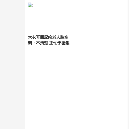
强
大衣哥回应给老人装空
调：不清楚 正忙于密集演
出