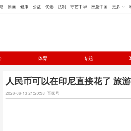
藏
插画
健康
公益
优选
法制
守艺中华
应急中国
更多
会
体育
专题
人民币可以在印尼直接花了 旅
2026-06-13 21:20:38
百家号