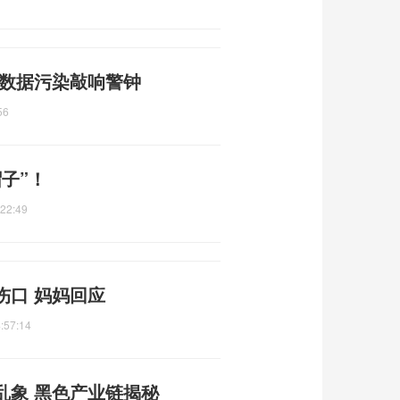
 数据污染敲响警钟
56
子”！
:22:49
伤口 妈妈回应
:57:14
乱象 黑色产业链揭秘