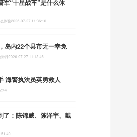
箭军“十星战车”是什么体
什么体验
2026-07-27 11:36:10
吨，岛内22个县市无一幸免
会游行
2026-07-27 11:13:46
手 海警执法员英勇救人
2:44
到了：陈锦威、陈泽宇、戴
:51:40