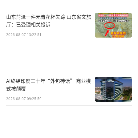
小小的乒乓噪声反映出社区里居住安宁与
健身娱乐之间的矛盾。通过司法温情与多方配
山东菏泽一件元青花杯失踪 山东省文旅
合，如今球声依旧，却不再打扰住户休息，邻
厅：已受理相关投诉
里关系也重新变得和睦。
（责任编辑：0764）
2026-08-07 13:22:51
AI终结印度三十年“外包神话” 商业模
式被颠覆
2026-08-07 09:25:50