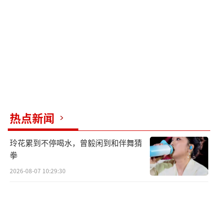
层，发现除了乒乓球台所在的区域，还有大片
闲置空间。于是，他提出了将球台挪到远离楼
上住户的位置，以消除噪声扰民问题。通过与
球友交流，欧阳健明白了之前调解失败的原
因。
最终，法院判决限期李叔和球友们在物业
公司的协助下将乒乓球台搬离邓女士房屋正下
热点新闻
方架空层区域，不得在该区域进行乒乓球活
动。对于邓女士要求拆除更衣室、照明设施等
玲花累到不停喝水，曾毅闲到和伴舞猜
主张，法院予以驳回。判决后，球友们主动将
拳
球台移到架空层偏僻闲置处，并自行制作了挡
2026-08-07 10:29:30
风板，解决了新场地遮蔽问题。自此，楼上住
户得以安居，球友也保留了健身场地。