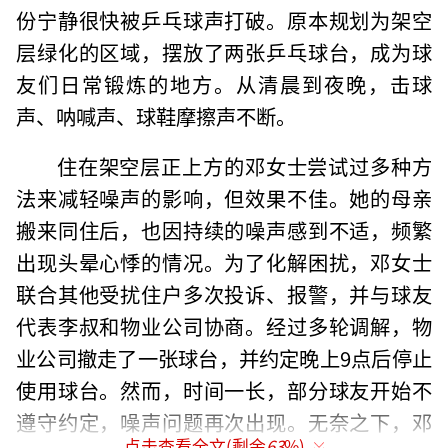
份宁静很快被乒乓球声打破。原本规划为架空
层绿化的区域，摆放了两张乒乓球台，成为球
友们日常锻炼的地方。从清晨到夜晚，击球
声、呐喊声、球鞋摩擦声不断。
住在架空层正上方的邓女士尝试过多种方
法来减轻噪声的影响，但效果不佳。她的母亲
搬来同住后，也因持续的噪声感到不适，频繁
出现头晕心悸的情况。为了化解困扰，邓女士
联合其他受扰住户多次投诉、报警，并与球友
代表李叔和物业公司协商。经过多轮调解，物
业公司撤走了一张球台，并约定晚上9点后停止
使用球台。然而，时间一长，部分球友开始不
遵守约定，噪声问题再次出现。无奈之下，邓
点击查看全文(剩余
63
%)