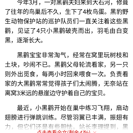
今年3月，一对黑鹳夫妇来到大石河，修葺
了往年的鸟巢后不久，生下了4枚鸟蛋。黑豹野
生动物保护站的巡护队员们一直关注着这些黑
鹳，见证了4只小黑鹳破壳而出，羽毛由白变
黑，逐渐长大。
黑鹳宝宝非常淘气，经常在窝里玩树枝和
土块，吵闹不已。黑鹳父母轮流看家，另一只
则外出觅食，每两小时回来喂食一次。负责看
家的大黑鹳常常觉得孩子们太闹腾，无奈站在
离窝3米远的悬崖边守护着自己的宝贝。
最近，小黑鹳开始在巢中练习飞翔，扇动
翅膀进行弹跳训练。尽管羽翼已丰满，振翅有
力，但它们还是有些胆怯。站长李理提到，黑
点击查看全文(剩余
47
%)