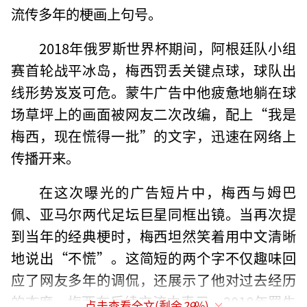
流传多年的梗画上句号。
2018年俄罗斯世界杯期间，阿根廷队小组
赛首轮战平冰岛，梅西罚丢关键点球，球队出
线形势岌岌可危。蒙牛广告中他疲惫地躺在球
场草坪上的画面被网友二次改编，配上“我是
梅西，现在慌得一批”的文字，迅速在网络上
传播开来。
在这次曝光的广告短片中，梅西与姆巴
佩、亚马尔两代足坛巨星同框出镜。当再次提
到当年的经典梗时，梅西坦然笑着用中文清晰
地说出“不慌”。这简短的两个字不仅趣味回
应了网友多年的调侃，还展示了他对过去经历
的态度。梅西在后续交流中表示，2018年罚失
点击查看全文(剩余
29
%)