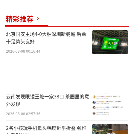
主所生的独女，1978年12月7日出生，是整个
王室的“长女”。她在康奈尔大学法学院获得
精彩推荐
硕士学位和博士学位，回国后在泰国总检察署
做了近五年的检察官和法律实务工作。2012年
北京国安主场4-0大胜深圳新鹏城 后劲
至2014年，她担任驻奥地利大使，兼驻斯洛文
十足势头良好
尼亚和斯洛伐克。她还创办并推动了一个名
2026-08-08 00:16:44
为“Kamlangjai”的公益项目，旨在改善女性
服刑人员的处境。此外，她被联合国犯罪预防
与刑事司法委员会任命为东南亚法治相关的大
使级角色，参与UNODC的区域项目，写过关于
云南发现眼镜王蛇一家38口 茶园里的意
女性囚犯社会重返的学术性著作。
外发现
她的病倒牵动了大量跟司法改革、弱势群
2026-08-08 02:57:36
体保护有关的民间情绪。
2名小孩玩手机低头幅度近乎折叠 颈椎