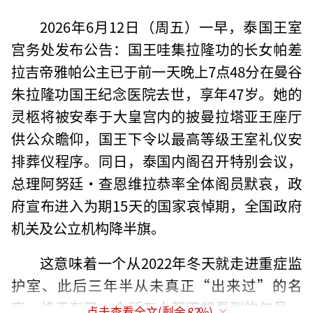
2026年6月12日（周五）一早，泰国王室
宫务处发布公告：国王哇集拉隆功的长女帕差
拉吉帝雅帕公主已于前一天晚上7点48分在曼谷
朱拉隆功国王纪念医院去世，享年47岁。她的
灵柩将被安奉于大皇宫内的披曼拉塔亚王座厅
供公众瞻仰，国王下令以最高等级王室礼仪安
排葬仪程序。同日，泰国内阁召开特别会议，
总理阿努廷·查恩维拉恭率全体阁员默哀，政
府宣布进入为期15天的国家哀悼期，全国政府
机关及公立机构降半旗。
这意味着一个从2022年冬天就走进重症监
护室、此后三年半从未真正“出来过”的名
字，终于有了一个所有人都不想看到的句号。
点击查看全文(剩余
82
%)