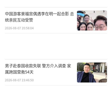
肠炎症引发的腹腔感染使本就脆弱的状态变得
更加不可控，低血压、心律不齐、凝血异常反
中国游客景福宫偶遇李在明一起合影 总
复叠加。
统亲民互动受赞
2026-08-07 20:58:04
2026年5月21日，宫务处再发公告，措辞
直白，公主病情进一步恶化，严重感染未能控
制，影响多个主要器官系统。医疗团队仍在全
力治疗，但局面已经不在恢复轨道上，而是在
能撑多久的轨道上。
男子赴泰国收款失联 警方介入调查 家
属跨国营救54天
然后就是6月11日晚7:48，一切停止了。
2026-08-07 23:46:50
帕差拉吉帝雅帕公主不仅是某个公主，而
是泰国现代史上最特别的那一类王室成员。她
是泰王哇集拉隆功与第一任妻子索姆萨瓦利公