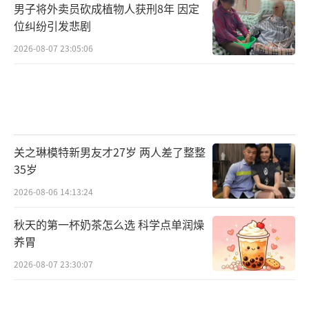
式。
男子将外卖员砍成植物人获刑8年 因定
（责任编辑：zx0001）
位纠纷引发悲剧
2026-08-07 23:05:06
关之琳模特新男友才27岁 两人差了整整
35岁
2026-08-06 14:13:24
秋天的第一杯奶茶怎么选 科学点单润燥
养胃
2026-08-07 23:30:07