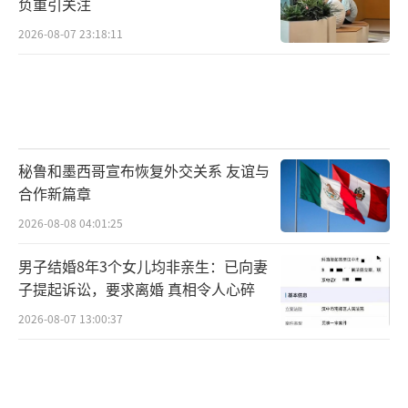
负重引关注
6月12日公告一出，泰国的公共节奏迅速切
2026-08-07 23:18:11
换。国王命令按王室传统以最高荣誉安排皇家
葬礼，灵柩停放地设在大皇宫披曼拉塔亚王座
厅。政府方面，总理阿努廷·查恩维拉恭在电
视讲话中称公主为“泰国之骄傲”，带领内阁
默哀，并成立委员会统筹相关事务。内阁特别
秘鲁和墨西哥宣布恢复外交关系 友谊与
会议后宣布即刻进入15天国家哀悼期，全国政
合作新篇章
府机关、公立学校、国企降半旗。曼谷街面
2026-08-08 04:01:25
上，多家电视台插播回顾公主公职生涯与公益
男子结婚8年3个女儿均非亲生：已向妻
项目的纪录片式特别节目，原定周末举行的大
子提起诉讼，要求离婚 真相令人心碎
型演出和一部分公共活动顺延。大皇宫外，许
2026-08-07 13:00:37
多人穿着黑衣带着公主的照片或白花前来瞻
仰。
帕差拉吉帝雅帕公主的昏迷发生在权力过