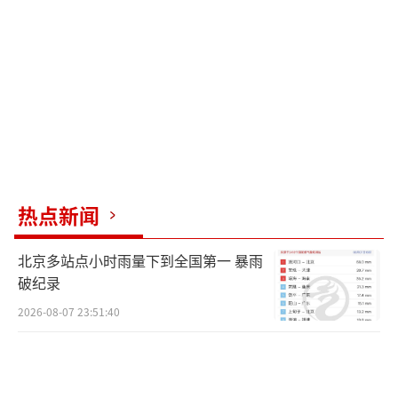
维持。
三年半的时间里，宫务处对帕公主的健康
通报极其克制，几乎只在关键拐点发声明。几
个关键的公开拐点包括：
2023年初到2024年，处于昏迷加生命支持
阶段，偶有短期“体征稳定”的表述流出，但
没有任何实质性好转的消息。
热点新闻
2025年8月，宫务处更新了一条让人心里一
北京多站点小时雨量下到全国第一 暴雨
沉的消息，医生发现公主出现严重血液感染/败
破纪录
血症倾向，启动了广谱抗生素方案，同时用升
2026-08-07 23:51:40
压药维持血压，肺、肾功能仍需设备辅助。
2026年4月，医生进一步锁定问题源头，大