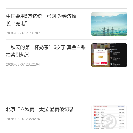
渡叙事最敏感的窗口。哇集拉隆功国王生于195
中国要用5万亿织一张网 为经济增
2年，即位时已经64岁，至今未正式公布王储人
长“充电”
选。她作为长女，在司法履历、联合国层面的
2026-08-07 21:31:02
软外交履历和清晰的公益品牌方面具有重要地
位。因此，2022年12月她突然倒下的事件对王
“秋天的第一杯奶茶”6岁了 真金白银
抽奖引热潮
室内部震动极大。每次宫务处发布健康通报，
都会受到泰国媒体和外交观察圈的高度关注。
2026-08-07 23:22:04
帕公主生前最后一次被大量公开影像记录
的活动就是在呵叻府那片营区里，穿着简朴的
便装蹲在地上与狗打交道。如今同样的营区公
路沿线，有当地居民自发把黑白打印的公主照
北京“立秋雨”太猛 暴雨破纪录
片贴在电线杆和便利店玻璃门上，旁边固定一
2026-08-07 23:26:26
朵白色的鸡蛋花，这是泰国人最朴素的敬意方