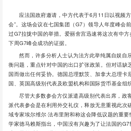
应法国政府邀请，中方代表于6月11日以视频
会”。这场会议在七国集团（G7）领导人年度峰会
过G7拉拢中国的举措。爱丽舍宫迅速将这次有中方
下周G7峰会成功的证据。
然而，许多分析人士认为法方此举纯属自娱自
衡问题，重点针对中国的出口扩张政策。但对话缺
国而做出任何妥协。德国总理默茨、加拿大总理卡
国、英国高级别代表及欧盟机构和国际货币基金组
尽管大多数参会方仅派遣高级别代表出席，政
派代表参会是在利用外交礼仪，释放无意重视此次磋
域专家埃尔维尔·法布里附和称这会降低议题的重要
学家德马赖斯指出，中国没有兴趣为了让法国的G7