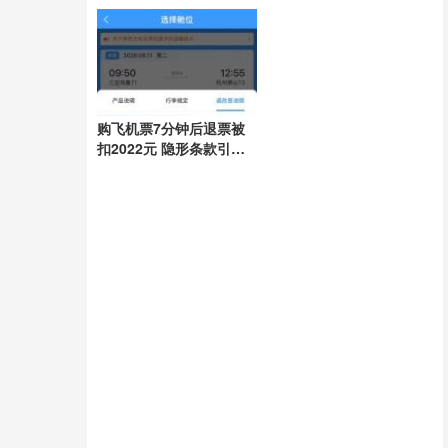
任引领抗灾
购飞机票7分钟后退票被
扣2022元 隐形条款引争
议