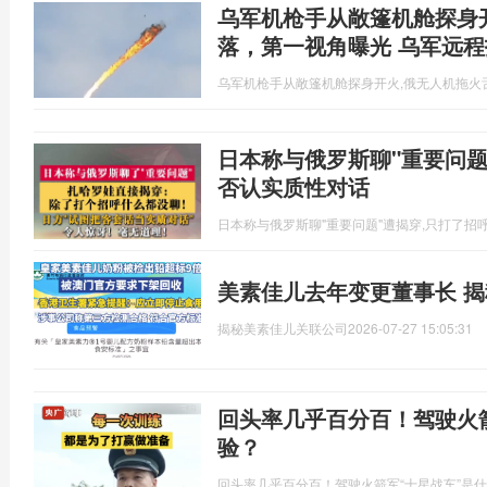
乌军机枪手从敞篷机舱探身
落，第一视角曝光 乌军远
乌军机枪手从敞篷机舱探身开火,俄无人机拖火
日本称与俄罗斯聊"重要问题"
否认实质性对话
日本称与俄罗斯聊"重要问题"遭揭穿,只打了招
美素佳儿去年变更董事长 
揭秘美素佳儿关联公司
2026-07-27 15:05:31
回头率几乎百分百！驾驶火
验？
回头率几乎百分百！驾驶火箭军“十星战车”是