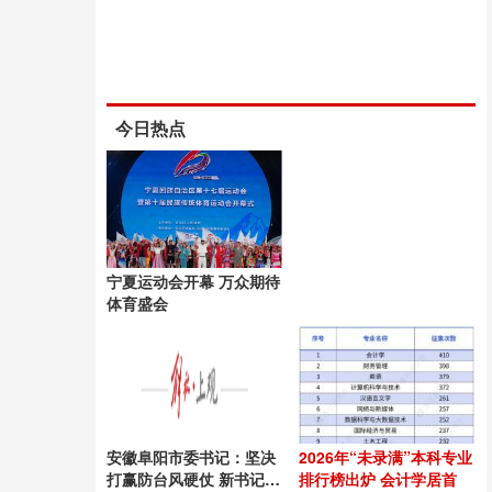
今日热点
宁夏运动会开幕 万众期待
体育盛会
安徽阜阳市委书记：坚决
2026年“未录满”本科专业
打赢防台风硬仗 新书记上
排行榜出炉 会计学居首