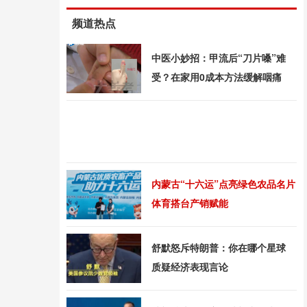
频道热点
中医小妙招：甲流后“刀片嗓”难
受？在家用0成本方法缓解咽痛
内蒙古“十六运”点亮绿色农品名片
体育搭台产销赋能
舒默怒斥特朗普：你在哪个星球
质疑经济表现言论