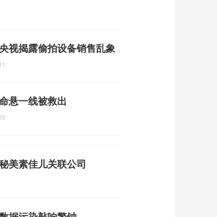
 央视揭露偷拍设备销售乱象
11
 命悬一线被救出
03
揭秘美素佳儿关联公司
 数据污染敲响警钟