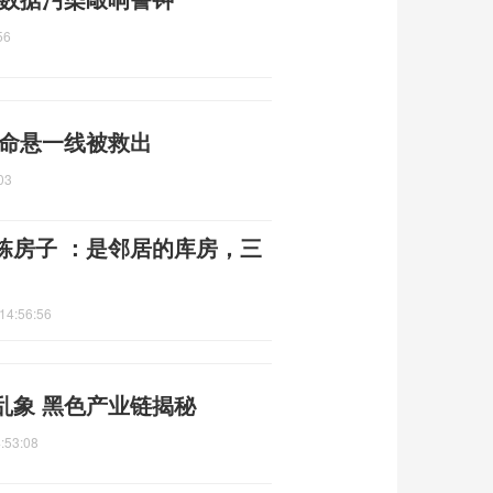
56
 命悬一线被救出
03
栋房子 ：是邻居的库房，三
14:56:56
乱象 黑色产业链揭秘
:53:08