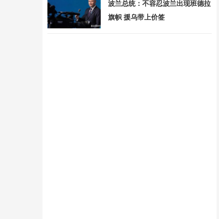
波兰总统：不容忍波兰出现班德拉
旗帜 援乌带上价签