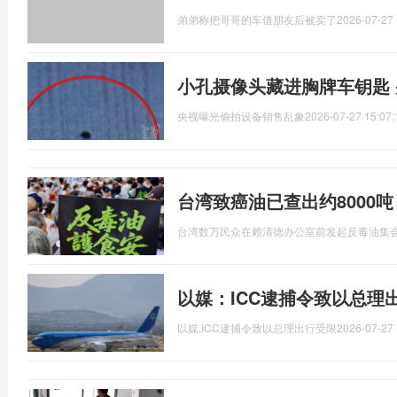
弟弟称把哥哥的车借朋友后被卖了
2026-07-27 
小孔摄像头藏进胸牌车钥匙
央视曝光偷拍设备销售乱象
2026-07-27 15:07:
台湾致癌油已查出约8000
台湾数万民众在赖清德办公室前发起反毒油集
以媒：ICC逮捕令致以总理
以媒,ICC逮捕令致以总理出行受限
2026-07-27 