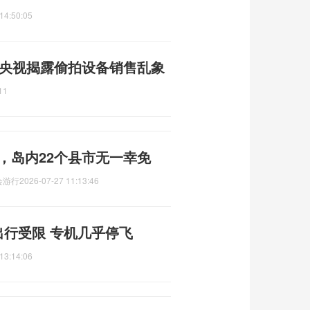
14:50:05
 央视揭露偷拍设备销售乱象
11
吨，岛内22个县市无一幸免
会游行
2026-07-27 11:13:46
出行受限 专机几乎停飞
13:14:06