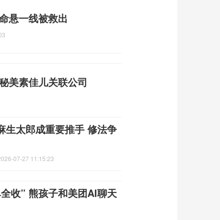
 命悬一线被救出
03
揭秘美素佳儿关联公司
麻生太郎成重要推手 修法争
2026-07-27 11:15:23
全收” 熊孩子和美团AI聊天