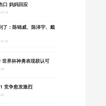
伤口 妈妈回应
:57:14
到了：陈锦威、陈泽宇、戴
:51:40
 世界杯神勇表现获认可
:23
11 竞争愈发激烈
:24