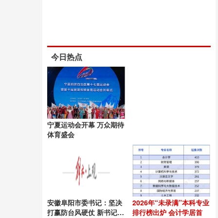
今日热点
宁夏运动会开幕 万众期待
体育盛会
安徽阜阳市委书记：坚决
2026年“未录满”本科专业
打赢防台风硬仗 新书记上
排行榜出炉 会计学居首