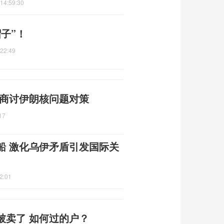
14:59:30
子”！
:22:49
 商讨伊朗核问题对策
17
船 激化乌伊矛盾引发国际关
2:01
被卖了 如何过的户？