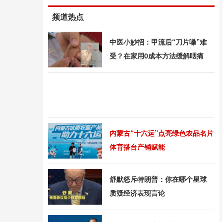
频道热点
中医小妙招：甲流后“刀片嗓”难
受？在家用0成本方法缓解咽痛
内蒙古“十六运”点亮绿色农品名片
体育搭台产销赋能
舒默怒斥特朗普：你在哪个星球
质疑经济表现言论