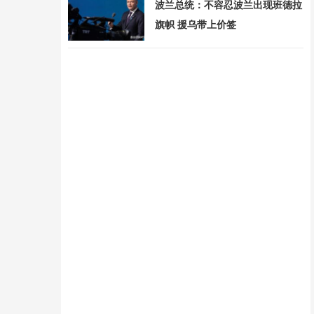
波兰总统：不容忍波兰出现班德拉
旗帜 援乌带上价签