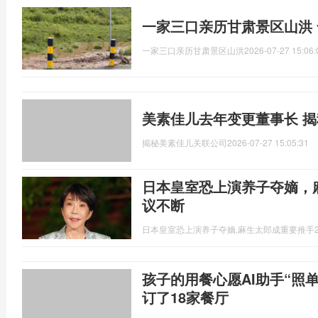
一家三口亲历甘肃景区山洪
一家三口亲历甘肃景区山洪
2026-07-27 15:06:
美素佳儿去年变更董事长 
揭秘美素佳儿关联公司
2026-07-27 15:05:31
日本皇室恐上演养子夺嫡，
议不断
日本皇室恐上演养子夺嫡,麻生太郎成重要推手
孩子的用餐心愿AI助手“照单
订了18家餐厅