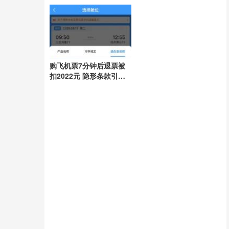
任引领抗灾
购飞机票7分钟后退票被
扣2022元 隐形条款引争
议