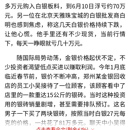
多万元购入白银板料，到6月10日浮亏约70万
元。另一位在北京天雅珠宝城的白银批发商白
明也感到焦虑，称这几天白银价格持续下跌，
让他心慌。他手里还有不少现货，当前行情
下，每天一睁眼就亏几十万元。
随国际局势动荡，金银价格起伏不定，不
少投资者渴望低点买进以赚取利润。今年1月底
临近春节前，银价不断冲高，郑州某金银回收
店的员工小吴接待了一位顾客，该顾客看中了
店里的一款重达15公斤的银砖。当时这种投资
用的银砖销量剧增，甚至需要排队预订。这名
男子一下买了两块银砖，按照当时白银27元每
克的价格，一共花了81万多元。聊天中小吴得
点击查看全文(剩余
61
%)