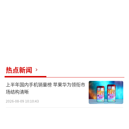
增非农就业人口远超市场预期，失业率维持不
变，这些因素使得市场对美联储降息的预期被
迅速压缩，加息预期则进一步升温。地缘政治
层面，美伊谈判进展不顺，增加了中东局势的
不确定性。展大鹏指出，贵金属短期核心关注
点在于美联储6月议息会议，市场虽然已将美联
储年内降息的可能性压缩至接近于零，但仍希
热点新闻
冀从中看到美联储对通胀定性和降息预期的态
度。后市继续降低金价在上半年的预期，关注
上半年国内手机销量榜 苹果华为领衔市
在美联储议息会议前后市场是否出现异常波
场结构清晰
动，同时关注美伊谈判的进展。银、铂、钯整
2026-08-09 10:10:43
体跟跌黄金，但波动率显著高于黄金，若美伊
停火实质推进叠加黄金企稳确认，银、铂、钯
或将出现修复性补涨，在此之前宜谨慎。