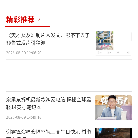
养殖端陷入亏损状态，养殖场不仅补栏意
精彩推荐
愿下降，还会采取提前淘汰老龄蛋鸡的措施。
去年年末到今年春节前，鸡蛋价格仍维持在3.5
《天才女友》制片人发文：忍不下去了
预告式发声引猜测
元/斤左右，未见明显复苏迹象，若补栏蛋鸡，
2026-08-09 12:06:20
养殖户就会继续亏损。所以很多养殖户综合行
情表现和蛋鸡收益，淘汰了一部分还在产蛋的
老龄蛋鸡，提前结束产蛋回收期。这导致产蛋
鸡存栏量减少。根据卓创咨询数据，2026年5月
全国在产蛋鸡存栏量降至12.79亿只，环比减幅
余承东拆机最新款鸿蒙电脑 揭秘全球最
1.24%，同比减幅4.12%。
轻14英寸笔记本
2026-08-09 14:49:18
老龄蛋鸡已经卖掉了，新的蛋鸡还未补
栏，或者补栏后还未开产，蛋鸡从1日龄到产蛋
谢霆锋演唱会隔空祝王菲生日快乐 甜蜜