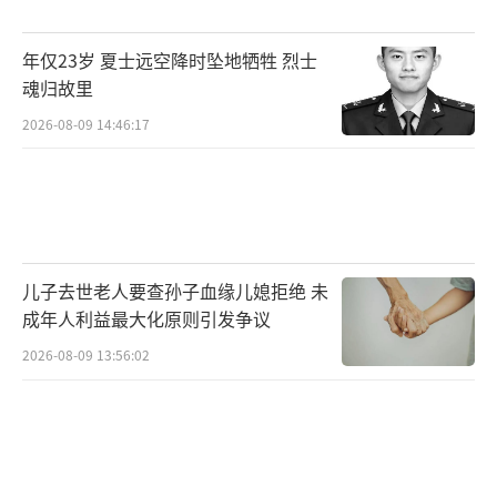
高能达到6元-7元/斤。在蛋鸡养殖端盈利较高
的背景下，近几年很多大型规模场进入行业，
年仅23岁 夏士远空降时坠地牺牲 烈士
蛋鸡存栏价格开始持续攀升。2025年9月，全国
魂归故里
蛋鸡存栏量约13.68亿只，处于近三年的最高
2026-08-09 14:46:17
点。
蛋鸡存栏高、鸡蛋供给多，蛋鸡养殖行业
转而进入下行周期。2024年鸡蛋批发价格在4
元/斤左右，而2025年一整年，鸡蛋批发价格几
儿子去世老人要查孙子血缘儿媳拒绝 未
乎都维持在3元/斤左右，“整体在2.8元-3.5元/
成年人利益最大化原则引发争议
斤区间波动。” 3元/斤，已经处于蛋鸡养殖行
2026-08-09 13:56:02
业的盈亏平衡线以下。蛋鸡养殖行业每产一斤
鸡蛋，饲料成本约3.1-3.2元，综合成本约3.5-3.
7元。2025年，鸡蛋年均价为3.17元/斤，多数
蛋鸡养殖户都已处于亏损状态。