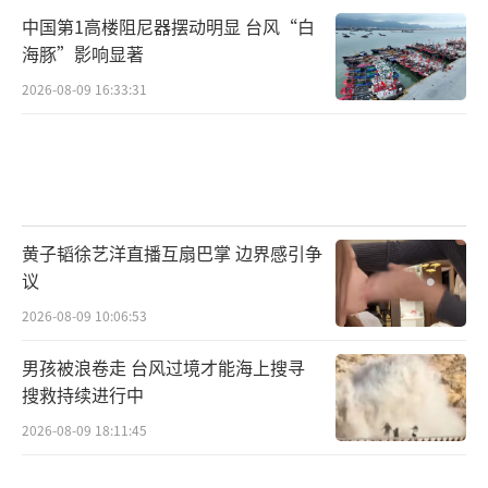
进入传统消费淡季，贸易商按需少量拿货，此
中国第1高楼阻尼器摆动明显 台风“白
海豚”影响显著
时供需关系会有所好转。结合历年梅雨期价格
2026-08-09 16:33:31
波动规律以及当前现货基本面综合研判，蛋价
回落空间在0.50-0.70元/斤。
（责任编辑：zhangxiaoh
ua）
黄子韬徐艺洋直播互扇巴掌 边界感引争
议
2026-08-09 10:06:53
男孩被浪卷走 台风过境才能海上搜寻
搜救持续进行中
2026-08-09 18:11:45