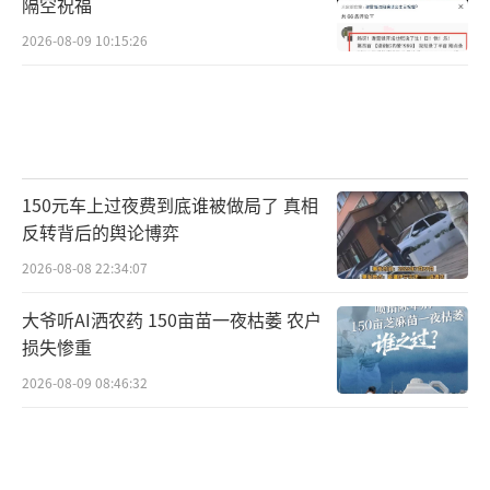
大约需4个月时间，因此现在处于在产蛋鸡存栏
隔空祝福
的空档。另外，周转快、库存少也是影响鸡蛋
2026-08-09 10:15:26
价格的一个因素。当前鸡蛋市场供需偏紧，各
个环节积极出货，无论生产端还是贸易端库存
压力都不大，库存天数普遍在0-1天，这也为鸡
蛋价格走高提供了持续动力。
150元车上过夜费到底谁被做局了 真相
在上述多种因素叠加影响下，今年鸡蛋供
反转背后的舆论博弈
应随之减少，驱动鸡蛋价格上涨。鸡蛋价格持
2026-08-08 22:34:07
续上涨，去年亏损已久的蛋鸡养殖端也迎来较
大爷听AI洒农药 150亩苗一夜枯萎 农户
好盈利水平。若按照饲料成本计算，蛋鸡养殖
损失惨重
端利润在2元/斤左右；按照综合成本计算，蛋
2026-08-09 08:46:32
鸡养殖端利润约1.5元-1.6元/斤。1万只鸡一天
约产1100斤鸡蛋，按照1.5元/斤的利润计算，1
万只鸡每天可以盈利超过1600元，今年6月的蛋