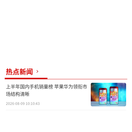
从全国范围来看，农业农村部数据显示，
自今年5月以来，全国批发市场的鸡蛋均价已连
涨6周，突破5元/斤大关，处于近十年同期最高
水平。截至6月12日14点，全国农产品批发市场
鸡蛋价格为10.78元/公斤（约5.39元/斤），相
比去年同期的7.31元/公斤上涨超47%，鸡蛋最
新价格甚至直逼14.56元/公斤的猪肉平均价
热点新闻
格。
上半年国内手机销量榜 苹果华为领衔市
鸡蛋价格上涨，最核心的影响因素之一是
场结构清晰
鸡蛋供应有限。这要追溯到上一轮蛋鸡养殖周
2026-08-09 10:10:43
期。2022年，陈璐辞去上海工作回到家乡山西
阳泉，接手父亲的蛋鸡养殖公司天龙农业。当
时她刚好赶上鸡蛋上升周期，鸡蛋批发价格最