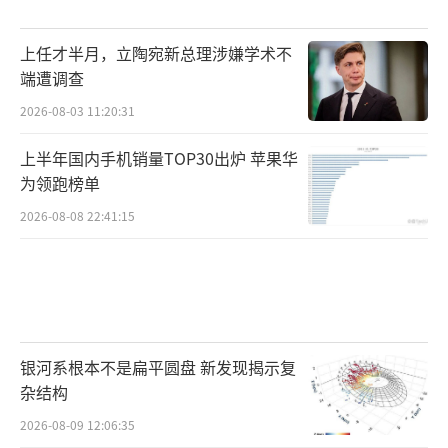
鸡养殖利润水平达到近10年同期最高。
上任才半月，立陶宛新总理涉嫌学术不
目前鸡蛋供应紧张仍在持续。鸡蛋价格上
端遭调查
涨后，多数蛋鸡养殖户补栏积极性较高，但也
2026-08-03 11:20:31
有部分养殖户对市场持观望态度。从需求端来
上半年国内手机销量TOP30出炉 苹果华
看，短期内市场对鸡蛋需求仍在持续。端午假
为领跑榜单
期临近，商超、电商节日促销，加大鸡蛋补货
2026-08-08 22:41:15
备货力度。在供应有限、库存量不大、中小码
蛋货源紧缺的基本面加持下，短期市场供需依
旧维持紧平衡格局，助推蛋价维持高位。
端午备货结束后，市场支撑逻辑消退，鸡
银河系根本不是扁平圆盘 新发现揭示复
蛋供需相对紧张的局面预计在9月以后有所好
杂结构
转，鸡蛋价格或将下滑。6月、7月上旬南方大
2026-08-09 12:06:35
范围进入梅雨季节，鸡蛋储存难度上升，市场