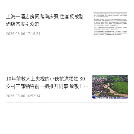
总是藏在面包车里的陌生人，这个危险穿着高
上海一酒店房间爬满床虱 住客反被怼
跟鞋、戴着假发、打着肉毒杆菌……她是个掠
酒店态度引众怒
夺者。”人们开始质疑是否存在双标，如果是
2026-08-06 17:16:24
一名男性市长性侵16岁少女，面临的可能是十
年以上的监禁，为何到了女性这里，却变成
了“治疗代替刑罚”？
路易斯安那州对此类重罪虽设定了最高刑
10年前救人上央视的小伙抗洪牺牲 30
期，却缺乏强制最低刑期的“硬指标”，给了
岁村干部牺牲前一把推开同事 致敬！送
法官极大的自由裁量权。如今，罗伯茨已换上
别！
2026-08-06 10:52:34
囚服将在高墙内度过短暂的90天，但她给家庭
子女及16岁男孩造成的伤害却难以弥补。
（责任
编辑：zx0001）