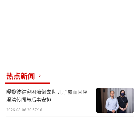
的职业生涯彻底终结。
今年3月3日，陪审团仅用不到一小时便裁
定其犯有与未成年人发生不正当关系及对未成
年人存在猥亵行为两项重罪。当时普遍认为她
将面临最高17年的监禁，这也符合对该类犯罪
行为的惩罚标准。然而，在6月9日的量刑听证
会上，法官D. Kent Savoie作出了让公众哗然
热点新闻
和不可接受的裁决：90天监禁，作为附带条
曝黎彼得穷困潦倒去世 儿子露面回应
件，罗伯茨还需接受心理治疗、缓刑及支付500
澄清传闻与后事安排
0美元罚款。法庭还允许她通过缴纳15万美元保
2026-08-06 20:57:16
释金上诉，但罗伯茨选择直接服完这90天。
这样的判决激怒了受害者家属。受害者的
母亲在法庭上愤怒地指责罗伯茨，“危险并不