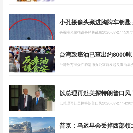
小孔摄像头藏进胸牌车钥匙
央视曝光偷拍设备销售乱象
2026-07-27 15:07:
台湾致癌油已查出约8000
台湾数万民众在赖清德办公室前发起反毒油集
以总理再赴美探特朗普口风
以总理再赴美探特朗普口风
2026-07-27 14:30:
普京：乌迟早会丢掉西部领