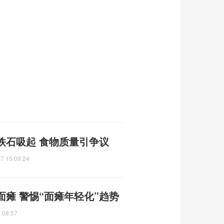
铁石吸起 食物质量引争议
7 15:09:24
瘫 警惕“面瘫年轻化”趋势
:08:57