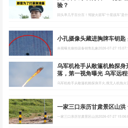
验？
回头率几乎百分百！驾驶火箭军“十星战车”是
小孔摄像头藏进胸牌车钥匙
央视曝光偷拍设备销售乱象
2026-07-27 15:07:
乌军机枪手从敞篷机舱探身
落，第一视角曝光 乌军远
乌军机枪手从敞篷机舱探身开火,俄无人机拖火
一家三口亲历甘肃景区山洪
一家三口亲历甘肃景区山洪
2026-07-27 15:06: