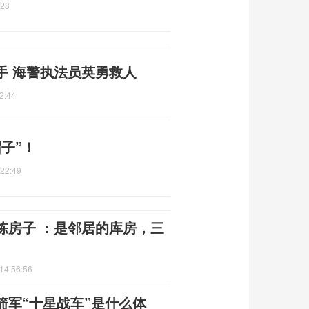
:28
手 海警执法员英勇救人
2:44
子”！
:22:49
栋房子 ：是邻居的库房，三
14:56:56
箭军“十星战车”是什么体