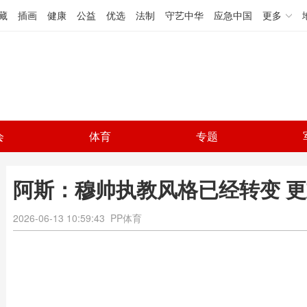
藏
插画
健康
公益
优选
法制
守艺中华
应急中国
更多
会
体育
专题
阿斯：穆帅执教风格已经转变 
2026-06-13 10:59:43
PP体育