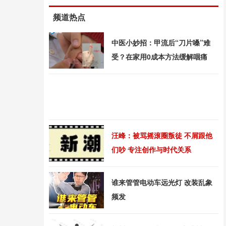
频道热点
中医小妙招：甲流后“刀片嗓”难
受？在家用0成本方法缓解咽痛
汪峰：被骂摇滚圈叛徒 不屑跟他
们吵 专注创作与时代关系
谁来管管电动车远光灯 改装乱象
频发