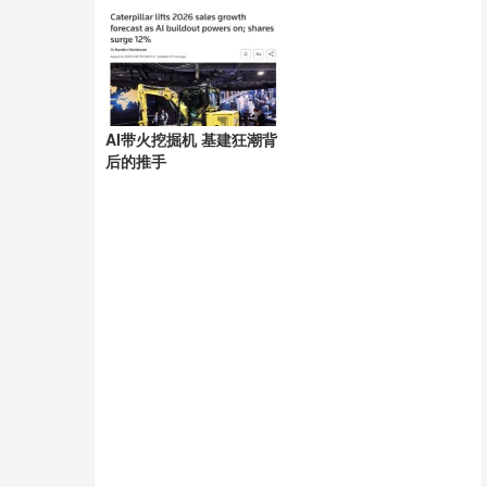
拔起
AI带火挖掘机 基建狂潮背
后的推手