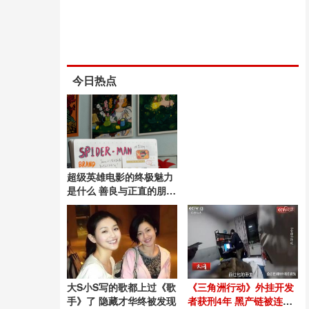
今日热点
超级英雄电影的终极魅力
是什么 善良与正直的朋克
精神
大S小S写的歌都上过《歌
《三角洲行动》外挂开发
手》了 隐藏才华终被发现
者获刑4年 黑产链被连根