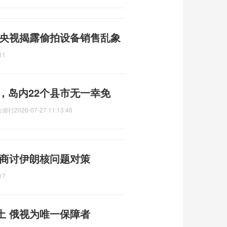
 央视揭露偷拍设备销售乱象
11
吨，岛内22个县市无一幸免
会游行
2026-07-27 11:13:46
 商讨伊朗核问题对策
17
土 俄视为唯一保障者