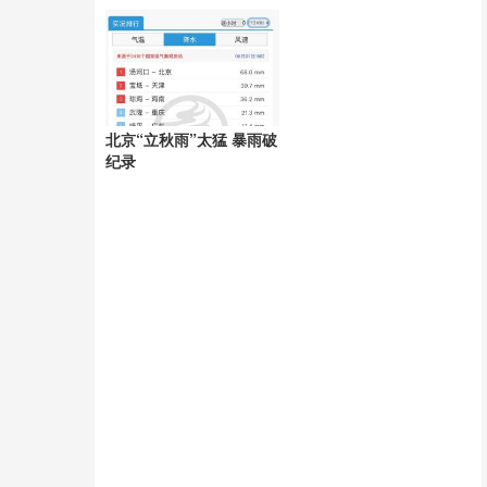
天
北京“立秋雨”太猛 暴雨破
纪录