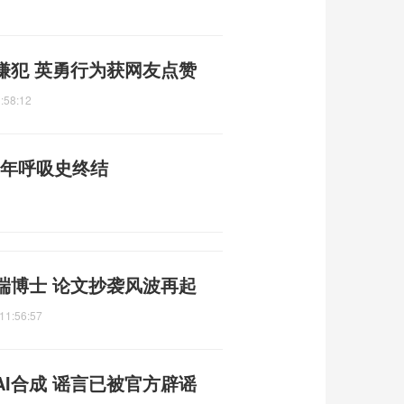
嫌犯 英勇行为获网友点赞
:58:12
3年呼吸史终结
端博士 论文抄袭风波再起
11:56:57
I合成 谣言已被官方辟谣