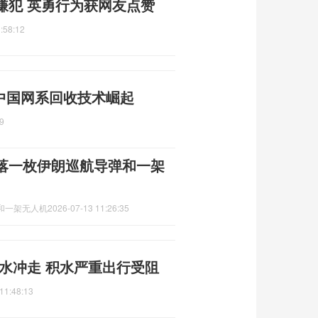
嫌犯 英勇行为获网友点赞
:58:12
 中国网系回收技术崛起
9
落一枚伊朗巡航导弹和一架
和一架无人机
2026-07-13 11:26:35
水冲走 积水严重出行受阻
11:48:13