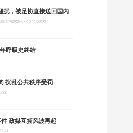
骚扰，被足协直接送回国内
送回国内
2026-07-13 11:53:03
3年呼吸史终结
拘 扰乱公共秩序受罚
6:22
事件 政媒互撕风波再起
38:41