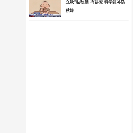
立秋“贴秋膘”有讲究 科学进补防
秋燥