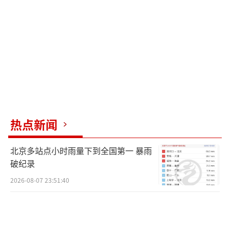
液含有神经毒素和强致炎物质，毒素不会局限
于伤口，而是随血液循环扩散全身。一般情况
下，咬伤仅会造成局部肿痛，但若毒液剂量大
或个人体质敏感，毒素会直接损伤中枢神经系
统，导致中毒性脑病，表现为躁动、谵妄等精
神异常症状。
高洪锋强调，该病例具有警示意义，临床
热点新闻
上容易因精神症状被误判为心理疾病而延误救
治。夏季外出旅游时，若被大型蜈蚣咬伤后出
北京多站点小时雨量下到全国第一 暴雨
现精神异常、呼吸困难、尿色加深等全身症
破纪录
状，应立即就医以避免病情恶化。
2026-08-07 23:51:40
（责任编辑：076
4）