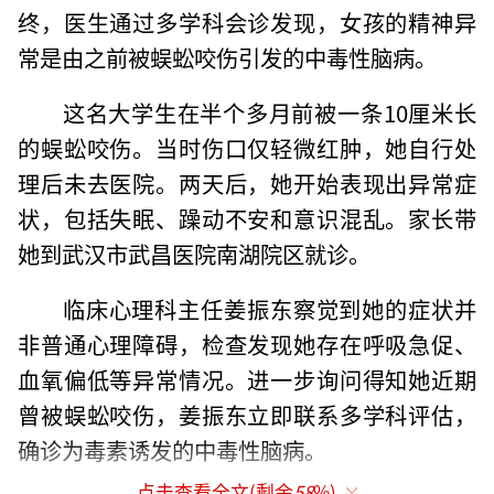
终，医生通过多学科会诊发现，女孩的精神异
常是由之前被蜈蚣咬伤引发的中毒性脑病。
这名大学生在半个多月前被一条10厘米长
的蜈蚣咬伤。当时伤口仅轻微红肿，她自行处
理后未去医院。两天后，她开始表现出异常症
状，包括失眠、躁动不安和意识混乱。家长带
她到武汉市武昌医院南湖院区就诊。
临床心理科主任姜振东察觉到她的症状并
非普通心理障碍，检查发现她存在呼吸急促、
血氧偏低等异常情况。进一步询问得知她近期
曾被蜈蚣咬伤，姜振东立即联系多学科评估，
确诊为毒素诱发的中毒性脑病。
点击查看全文(剩余
58
%)