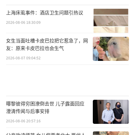
上海床虱事件：酒店卫生问题引热议
2026-08-06 18:30:09
女生当面吐槽卡皮巴拉把它惹急了，网
友：原来卡皮巴拉也会生气
2026-08-07 09:04:52
曝黎彼得穷困潦倒去世 儿子露面回应
澄清传闻与后事安排
2026-08-06 20:57:16
父亲劝读师范 女儿偏要考北大 两代人