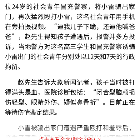
位24岁的社会青年冒充警察，将小雷骗出家
门，再次猛烈殴打小雷，这名社会青年用手机
在旁拍摄视频。“逼我儿子下跪，还逼他喊爸
爸”，赵先生得知孩子遭遇后，报警并多方投
诉，当地警方对这名高三学生和冒充警察诱骗
小雷出门的社会青年分别处以12天和7天的行政
拘留。
赵先生告诉大象新闻记者，孩子当时被打
得满头是血，医院诊断包括：“闭合型脑颅损
伤轻型、眼睛外伤、疑似鼻骨折”。目前正在
等待伤情鉴定结果。
小雷被骗出家门遭遇严重殴打和羞辱后，
产生了严重心理应激反应，躲到外地不敢回运
点击查看全文(剩余
28
%)