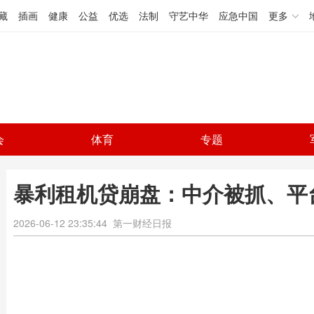
藏
插画
健康
公益
优选
法制
守艺中华
应急中国
更多
会
体育
专题
暴利租机贷崩盘：中介被抓、平
2026-06-12 23:35:44
第一财经日报