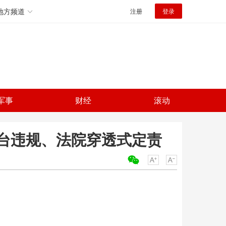
地方频道
注册
登录
军事
财经
滚动
台违规、法院穿透式定责
关键词：