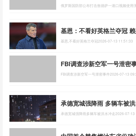
俄罗斯国防部公布打击敖德萨一港口视频使用
基恩：不看好英格兰夺冠 
基恩,不看好英格兰夺冠
2026-07-13 11:51:33
FBI调查涉新空军一号泄密
FBI调查涉新空军一号泄密事件
2026-07-13 09:
承德宽城强降雨 多辆车被洪
承德宽城强降雨多辆车被洪水冲走
2026-07-13 