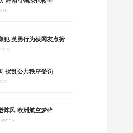
认 海南引领绿色转型
9:38
嫌犯 英勇行为获网友点赞
:58:12
拘 扰乱公共秩序受罚
6:22
老阵风 欧洲航空梦碎
09:21:15