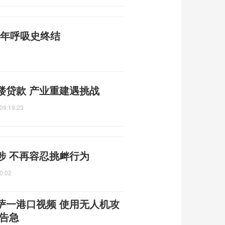
3年呼吸史终结
楼贷款 产业重建遇挑战
09:19:23
涉 不再容忍挑衅行为
0:02
萨一港口视频 使用无人机攻
告急