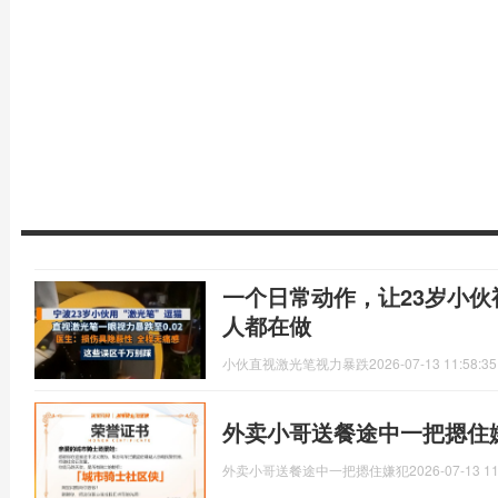
一个日常动作，让23岁小
人都在做
小伙直视激光笔视力暴跌
2026-07-13 11:58:35
外卖小哥送餐途中一把摁住
外卖小哥送餐途中一把摁住嫌犯
2026-07-13 11