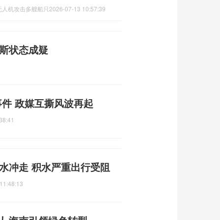
无人机攻击多艘船只
2026-07-13 10:57:39
赖斯状态成疑
事件 政媒互撕风波再起
38:41
水冲走 积水严重出行受阻
11:48:13