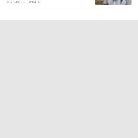
2026-08-07 10:04:10
越来越多高分考生放弃985选警校！
2026-08-07 09:02:21
退休肿瘤医生办厂招尿毒症患者：带着
病活下去，还能活得有点尊严
2026-08-07 09:00:03
男子结婚8年3个女儿均非亲生：已向妻
子提起诉讼，要求离婚 真相令人心碎
2026-08-07 13:00:37