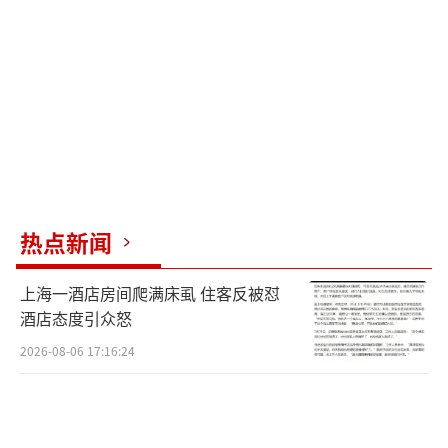
案。经过数日对症治疗，他的肢体乏力和意识
混乱问题消失，气色与神志明显恢复，基本回
归正常状态。
院长、神经内科专家王展航介绍，肝性脑
病是由于肝脏功能严重受损后体内毒素无法正
常代谢，堆积体内并通过血液进入大脑导致神
经功能障碍，患者常伴随运动障碍、意识紊
热点新闻
乱、反应迟钝等症状，严重时可引发昏迷，危
上海一酒店房间爬满床虱 住客反被怼
及生命。
酒店态度引众怒
何健表示，以前只知道喝酒会伤肝、引发
2026-08-06 17:16:24
血管堵塞中风，没想到还会诱发脑病。经过这
次经历，何大叔彻底认识到长期酗酒的危害，
承诺今后彻底戒酒。