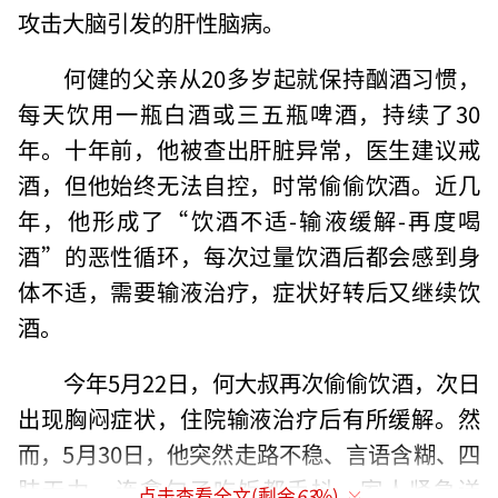
攻击大脑引发的肝性脑病。
何健的父亲从20多岁起就保持酗酒习惯，
每天饮用一瓶白酒或三五瓶啤酒，持续了30
年。十年前，他被查出肝脏异常，医生建议戒
酒，但他始终无法自控，时常偷偷饮酒。近几
年，他形成了“饮酒不适-输液缓解-再度喝
酒”的恶性循环，每次过量饮酒后都会感到身
体不适，需要输液治疗，症状好转后又继续饮
酒。
今年5月22日，何大叔再次偷偷饮酒，次日
出现胸闷症状，住院输液治疗后有所缓解。然
而，5月30日，他突然走路不稳、言语含糊、四
肢无力，连拿勺子吃饭都手抖。家人紧急送
点击查看全文(剩余
63
%)