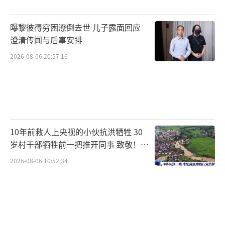
王展航提醒，长期饮酒人群需定期筛查肝
曝黎彼得穷困潦倒去世 儿子露面回应
功能，严格控制饮酒量，出现肢体、意识异常
澄清传闻与后事安排
需及时就医，避免延误病情。
2026-08-06 20:57:16
（责任编辑：0882）
10年前救人上央视的小伙抗洪牺牲 30
岁村干部牺牲前一把推开同事 致敬！送
别！
2026-08-06 10:52:34