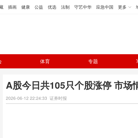
藏
插画
健康
公益
优选
法制
守艺中华
应急中国
更多
会
体育
专题
A股今日共105只个股涨停 市场
2026-06-12 22:24:33
证券时报