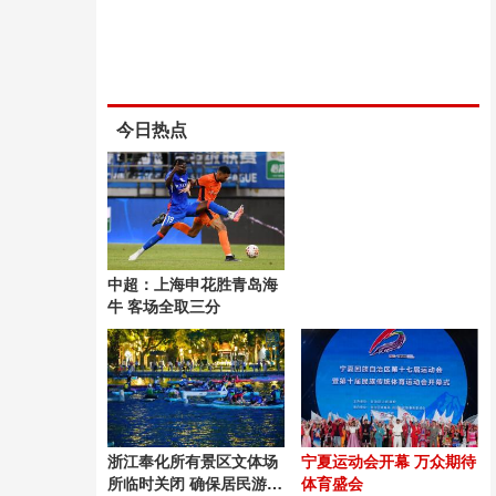
今日热点
中超：上海申花胜青岛海
牛 客场全取三分
浙江奉化所有景区文体场
宁夏运动会开幕 万众期待
所临时关闭 确保居民游客
体育盛会