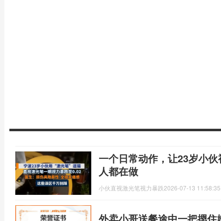
一个日常动作，让23岁小
人都在做
小伙直视激光笔视力暴跌
2026-07-13 11:58:35
外卖小哥送餐途中一把摁住