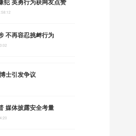
嫌犯 英勇行为获网友点赞
:58:12
涉 不再容忍挑衅行为
0:02
”博士引发争议
普 媒体披露安全考量
4:20