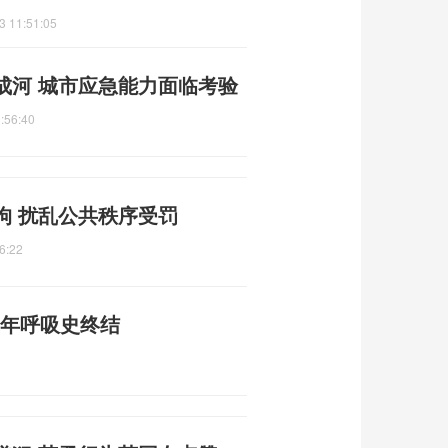
3 11:51:05
成河 城市应急能力面临考验
:56:40
拘 扰乱公共秩序受罚
6:22
3年呼吸史终结