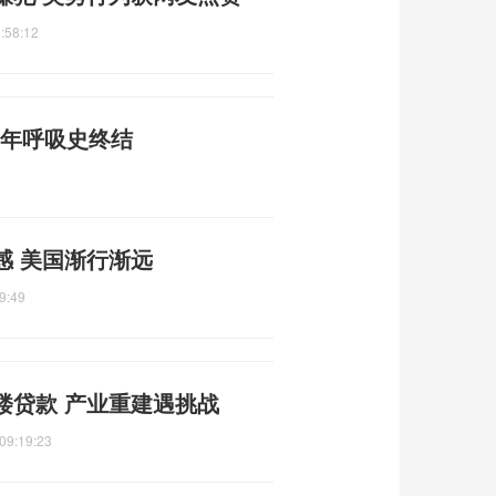
:58:12
3年呼吸史终结
感 美国渐行渐远
9:49
楼贷款 产业重建遇挑战
09:19:23