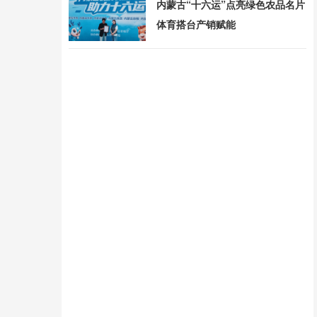
内蒙古“十六运”点亮绿色农品名片
体育搭台产销赋能