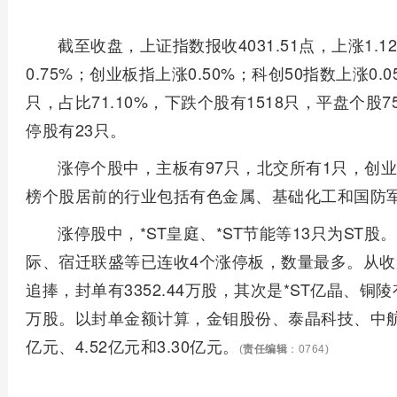
截至收盘，上证指数报收4031.51点，上涨1.1
0.75%；创业板指上涨0.50%；科创50指数上涨0
只，占比71.10%，下跌个股有1518只，平盘个股
停股有23只。
涨停个股中，主板有97只，北交所有1只，创
榜个股居前的行业包括有色金属、基础化工和国防军工
涨停股中，*ST皇庭、*ST节能等13只为ST
际、宿迁联盛等已连收4个涨停板，数量最多。从
追捧，封单有3352.44万股，其次是*ST亿晶、铜陵有
万股。以封单金额计算，金钼股份、泰晶科技、中航
亿元、4.52亿元和3.30亿元。
(
责任编辑
：0764)