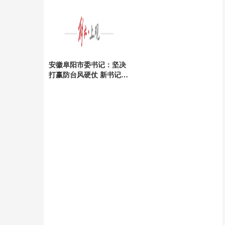
安全
安徽阜阳市委书记：坚决
打赢防台风硬仗 新书记上
任引领抗灾