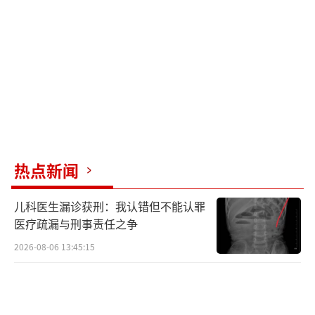
国，奥运会金牌榜的常客。乒乓球、跳水、举
重——我们有太多可以傲视群雄的体育强项。说
回足球，我们既要看到我们的弱势，还要看到
我们正在一点一点改变——竞赛体制在寻求改革
突破，草根足球正在崛起，苏超、湘超、赣超
正如火如荼，足球新时代正在成长。最近一支
平均年龄仅11岁的中国足球小将在欧洲顶级赛
场创造了七战全胜的奇迹。
热点新闻
收起心有不甘，在欣赏这场足球盛宴的同
儿科医生漏诊获刑：我认错但不能认罪
时，看到祖国的强大。让我们共同期待神州大
医疗疏漏与刑事责任之争
地上足球梦想的扎根生长。相信在不久的未
2026-08-06 13:45:15
来，五星红旗会在世界杯赛场上冉冉升起，到
那时，我们一起笑着大声喊出：世界杯，我们
来了！
（责任编辑：0764）