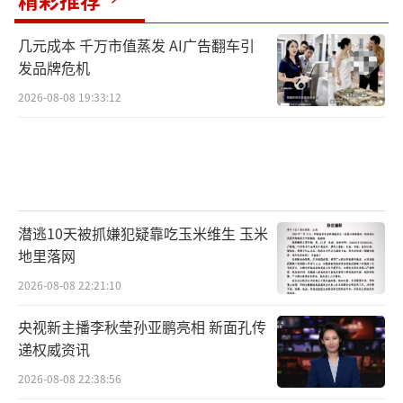
几元成本 千万市值蒸发 AI广告翻车引
发品牌危机
2026-08-08 19:33:12
潜逃10天被抓嫌犯疑靠吃玉米维生 玉米
地里落网
2026-08-08 22:21:10
央视新主播李秋莹孙亚鹏亮相 新面孔传
递权威资讯
2026-08-08 22:38:56