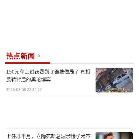
热点新闻
150元车上过夜费到底谁被做局了 真相
反转背后的舆论博弈
2026-08-08 22:34:07
上任才半月，立陶宛新总理涉嫌学术不