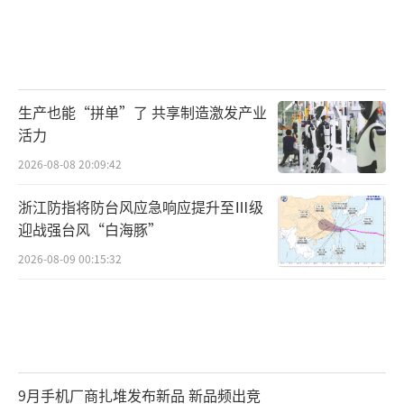
生产也能“拼单”了 共享制造激发产业
活力
2026-08-08 20:09:42
浙江防指将防台风应急响应提升至Ⅲ级
迎战强台风“白海豚”
2026-08-09 00:15:32
9月手机厂商扎堆发布新品 新品频出竞