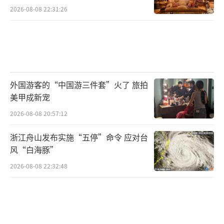
2026-08-08 22:31:26
外国游客的“中国游三件套”火了 旅拍
美甲成新宠
2026-08-08 20:57:12
浙江舟山发布实施“五停”命令 应对台
风“白海豚”
2026-08-08 22:32:48