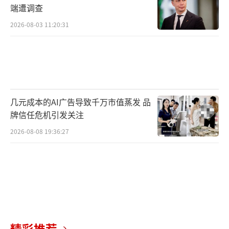
端遭调查
2026-08-03 11:20:31
几元成本的AI广告导致千万市值蒸发 品
牌信任危机引发关注
2026-08-08 19:36:27
精彩推荐