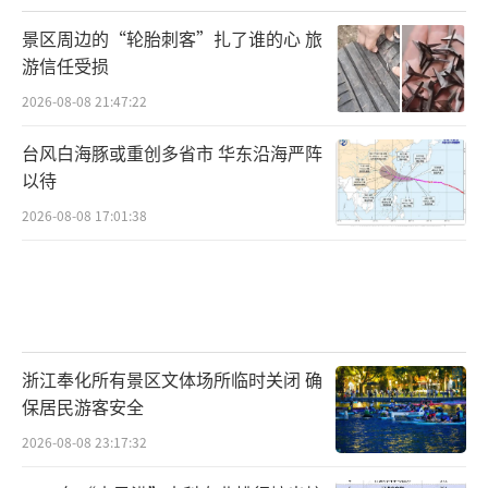
景区周边的“轮胎刺客”扎了谁的心 旅
游信任受损
2026-08-08 21:47:22
台风白海豚或重创多省市 华东沿海严阵
以待
2026-08-08 17:01:38
浙江奉化所有景区文体场所临时关闭 确
保居民游客安全
2026-08-08 23:17:32