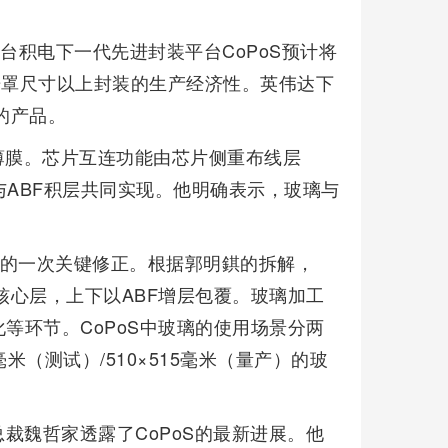
台积电下一代先进封装平台CoPoS预计将
倍光罩尺寸以上封装的生产经济性。英伟达下
案的产品。
薄膜。芯片互连功能由芯片侧重布线层
与ABF积层共同实现。他明确表示，玻璃与
预期的一次关键修正。根据郭明錤的拆解，
核心层，上下以ABF增层包覆。玻璃加工
等环节。CoPoS中玻璃的使用场景分两
毫米（测试）/510×515毫米（量产）的玻
裁魏哲家透露了CoPoS的最新进展。他