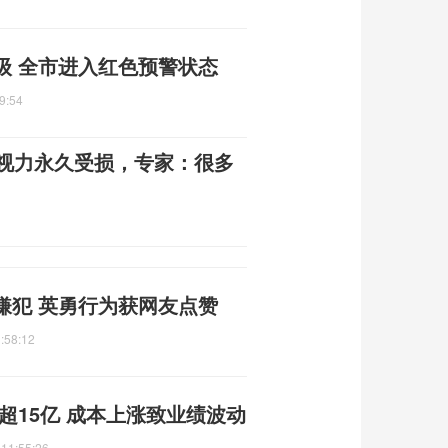
级 全市进入红色预警状态
9:54
伙视力永久受损，专家：很多
嫌犯 英勇行为获网友点赞
:58:12
超15亿 成本上涨致业绩波动
 11:55:26