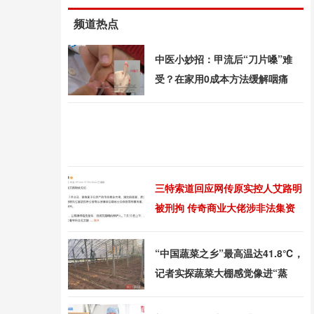
频道热点
中医小妙招：甲流后“刀片嗓”难
受？在家用0成本方法缓解咽痛
三特索道回应网传原实控人艾路明
被刑拘 传奇商业大佬涉非法集资
“中国蔬菜之乡”最高温达41.8℃，
记者实探蔬菜大棚感觉像进“蒸
笼”，有村民称只能凌晨两点起来
干活