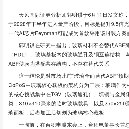
天风国际证券分析师郭明錤于6月11日发文称，
于2028年下半年进入量产阶段，目标是提升9.5
一代AI芯片Feynman可能成为首款采用该封装方
郭明錤在研究中指出，玻璃材料不会替代ABF
（RDL）、玻璃基板内的玻璃通孔及铜互连结构，
ABF薄膜为搭配共存结构，不存在替代关系。
这一结论是对市场此前“玻璃全面替代ABF”
CoPoS中玻璃核心载板的架构分为三层：玻璃作为
的核心挑战集中在TGV（玻璃通孔）、填铜与金属化
类：310×310毫米的临时玻璃载具，以及250×250
璃面板，后者加工后切割为玻璃核心载板。
一周前，在台积电股东会上，台积电董事长兼总