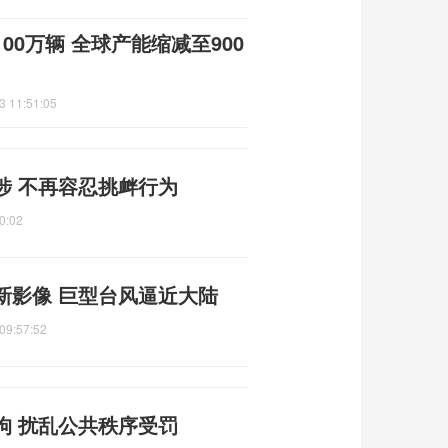
00万辆 全球产能缩减至900
3 11:51:05
涉 不再容忍挑衅行为
0:02
新影像 巨型台风逼近大陆
09:57:52
拘 扰乱公共秩序受罚