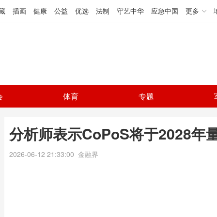
藏
插画
健康
公益
优选
法制
守艺中华
应急中国
更多
会
体育
专题
分析师表示CoPoS将于2028年
2026-06-12 21:33:00
金融界