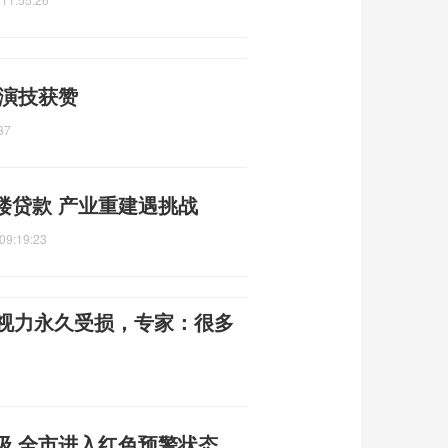
 演技获赞
37
楼贷款 产业重建遇挑战
09:19:23
伙视力永久受损，专家：很多
级 全市进入红色预警状态