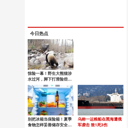
今日热点
惊险一幕！野生大熊猫涉
水过河，脚下打滑险些踩
空
别把冰箱当保险箱！夏季
乌称一运粮船在黑海遭俄
食物怎样妥善储存安全食
军袭击 致1死3伤