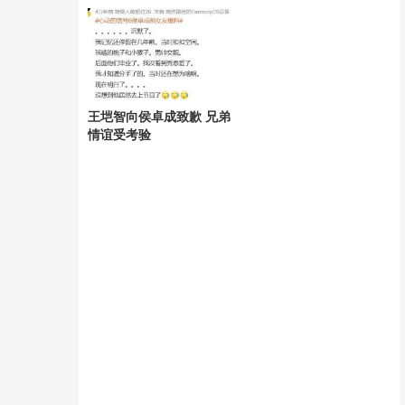
用？
王垲智向侯卓成致歉 兄弟
情谊受考验