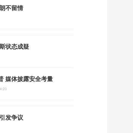
伊朗不留情
赖斯状态成疑
普 媒体披露安全考量
4:20
宪引发争议