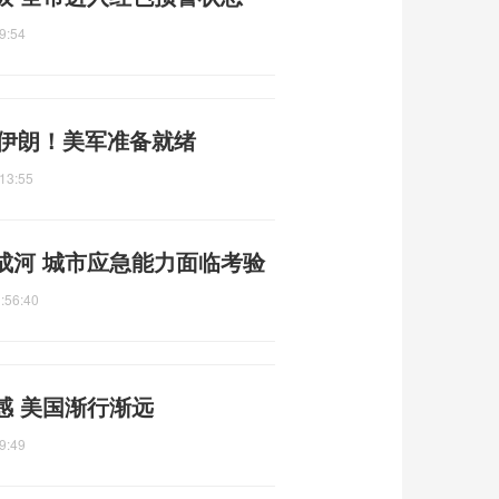
9:54
准伊朗！美军准备就绪
13:55
成河 城市应急能力面临考验
:56:40
感 美国渐行渐远
9:49