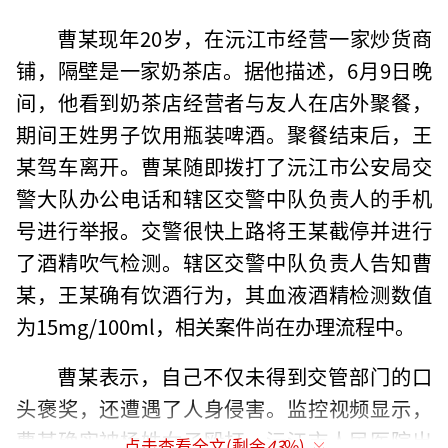
曹某现年20岁，在沅江市经营一家炒货商
铺，隔壁是一家奶茶店。据他描述，6月9日晚
间，他看到奶茶店经营者与友人在店外聚餐，
期间王姓男子饮用瓶装啤酒。聚餐结束后，王
某驾车离开。曹某随即拨打了沅江市公安局交
警大队办公电话和辖区交警中队负责人的手机
号进行举报。交警很快上路将王某截停并进行
了酒精吹气检测。辖区交警中队负责人告知曹
某，王某确有饮酒行为，其血液酒精检测数值
为15mg/100ml，相关案件尚在办理流程中。
曹某表示，自己不仅未得到交管部门的口
头褒奖，还遭遇了人身侵害。监控视频显示，
曹某确实被杨姓女子殴打。沅江市人民医院出
点击查看全文(剩余
43
%)