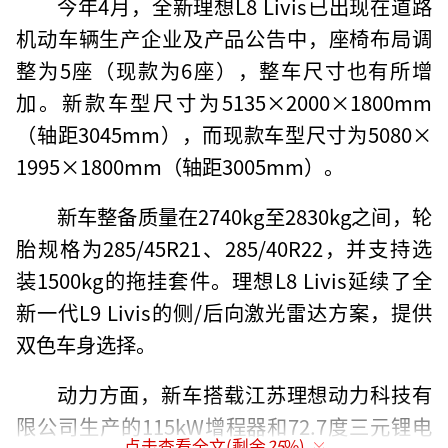
今年4月，全新理想L8 Livis已出现在道路
机动车辆生产企业及产品公告中，座椅布局调
整为5座（现款为6座），整车尺寸也有所增
加。新款车型尺寸为5135×2000×1800mm
（轴距3045mm），而现款车型尺寸为5080×
1995×1800mm（轴距3005mm）。
新车整备质量在2740kg至2830kg之间，轮
胎规格为285/45R21、285/40R22，并支持选
装1500kg的拖挂套件。理想L8 Livis延续了全
新一代L9 Livis的侧/后向激光雷达方案，提供
双色车身选择。
动力方面，新车搭载江苏理想动力科技有
限公司生产的115kW增程器和72.7度三元锂电
点击查看全文(剩余
25
%)