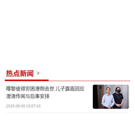
热点新闻
曝黎彼得穷困潦倒去世 儿子露面回应
澄清传闻与后事安排
2026-08-06 20:57:16