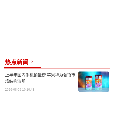
覆盖云台增稳算法、云台指向控制、相机平滑
防抖、运动数据叠加、全景视频防抖等多项技
术。同时，影石向中国国家知识产权局提起相
关同族专利无效宣告请求。
此前，影石曾遭遇运动相机厂商GoPro向
美国ITC发起的337调查申请，希望禁止影石在
美业务运营，但最终影石胜诉。今年3月，大疆
热点新闻
就无人机专利权属问题在广东省深圳市中级人
民法院起诉影石创新。当时这场纠纷的关键在
上半年国内手机销量榜 苹果华为领衔市
于可能涉及员工在前一家任职单位（大疆）参
场结构清晰
与的专利，相关成果一年之内在后一家单位
2026-08-09 10:10:43
（影石）再次申请专利。影石创始人刘靖康回
应称，相关专利是在影石产生的，该案等待法
院正常取证和调查。刘靖康还指控大疆全景相