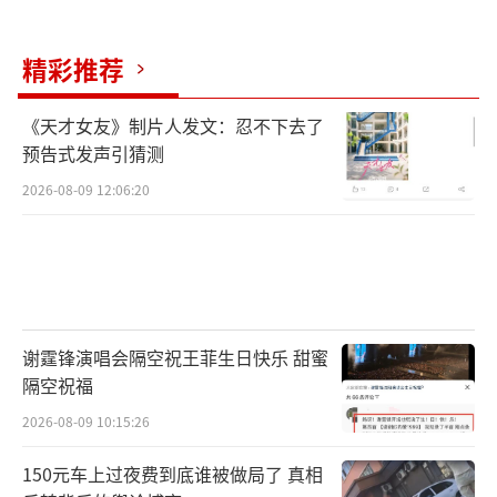
una Ultra对标的是尚未上市的大疆双摄云台相
精彩推荐
机Pocket4P。Luna Ultra发布后，有消息称Po
cket4P也将于近日推出，定价3799元起，起售
《天才女友》制片人发文：忍不下去了
价与Luna Ultra的差距仅200元。
（责任编辑：zx000
预告式发声引猜测
1）
2026-08-09 12:06:20
谢霆锋演唱会隔空祝王菲生日快乐 甜蜜
隔空祝福
2026-08-09 10:15:26
150元车上过夜费到底谁被做局了 真相