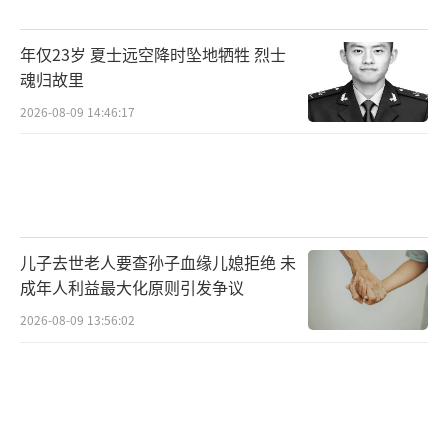
机落入影石多项专利保护范围内，但表示公司
年仅23岁 夏士远空降时坠地牺牲 烈士
未主动起诉。
魂归故里
去年起，大疆与影石均进入对方所在的优
2026-08-09 14:46:17
势领域。大疆推出了旗下首款全景相机，而影
石则推出了旗下首款全景无人机。近期，影石
进入的手持云台相机赛道，此前的优势玩家也
是大疆。据市场研究机构IDC数据，去年全球手
儿子去世老人要查孙子血缘儿媳拒绝 未
持智能相机市场中，大疆和影石出货量排名分
成年人利益最大化原则引发争议
列第一和第二。其中，大疆出货量1040万台，
2026-08-09 13:56:02
市场份额62.4%；影石出货340万台，市场份额
20.4%。
6月10日，影石发布旗下首款双摄云台相机
Luna Ultra，定价3999元起。市场预计与影石L