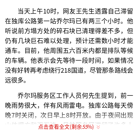
当天上午10时，网友王先生透露自己滞留
在独库公路第一站乔尔玛已有两三个小时。他
听说前方塌方处的碎石块已清理得差不多，但
仍有几块巨石难以处理，预计还需数小时才能
通车。目前，他周围五六百米内都是排队等候
的车辆。他表示会先等待一段时间，如果情况
没有好转再考虑绕行218国道，尽管那条路线会
远很多。
乔尔玛服务区工作人员何先生提到，前一
晚雨势很大，伴有风雨雷电。独库公路每天傍
晚7时关闭，次日早上8时开放。由于夜间出现
山体塌方和泥石流，目前服务区滞留了许多人
点击查看全文(剩余
55
%)
和车辆，具体通车时间尚不清楚。