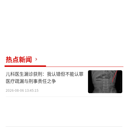
调整出行路线，合理规划行程，道路恢复通行
时间将另行通告。
此前报道显示，6月1日上午10时，独库公
路正式恢复通车。当天下午，乔尔玛路段因天
气原因临时封闭，2日早全线恢复正常通行。此
次乔尔玛段是今年独库公路开通以来的第二次
热点新闻
封闭。
（责任编辑：0882）
儿科医生漏诊获刑：我认错但不能认罪
医疗疏漏与刑事责任之争
2026-08-06 13:45:15