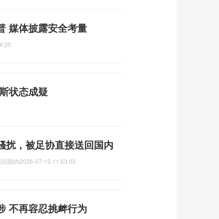
普 媒体披露安全考量
4:20
赖斯状态成疑
骚扰，被足协直接送回国内
送回国内
2026-07-13 11:53:03
涉 不再容忍挑衅行为