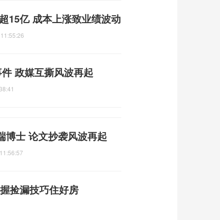
超15亿 成本上涨致业绩波动
 11:55:26
事件 政媒互撕风波再起
38:41
端博士 论文抄袭风波再起
11:56:57
掌握捡漏技巧住好房
3