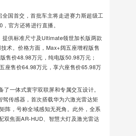
开启全国首交，首批车主将走进赛力斯超级工
:00，官方还将进行直播。
提供标准尺寸及Ultimate领世加长版两款
创技术。价格方面，Max+阔五座增程版售
版售价48.98万元，纯电版50.98万元；
版阔五座售价64.98万元，享六座售价65.98万
备了一体式寰宇双联屏和专属交互设计。
智驾传感器，首次搭载华为六激光雷达矩
达矩阵，号称全域感知无死角。此外，全系
搭配双焦面AR-HUD、智慧大灯及激光雷达