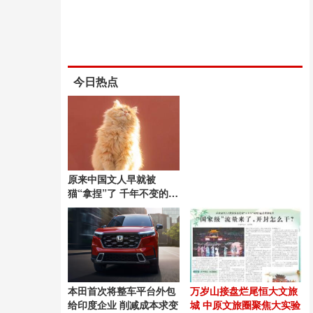
今日热点
原来中国文人早就被
猫“拿捏”了 千年不变的猫
奴情结
本田首次将整车平台外包
万岁山接盘烂尾恒大文旅
给印度企业 削减成本求变
城 中原文旅圈聚焦大实验