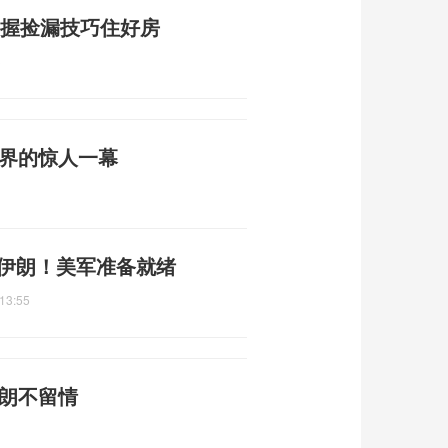
掌握捡漏技巧住好房
3
然界的惊人一幕
准伊朗！美军准备就绪
13:55
伊朗不留情