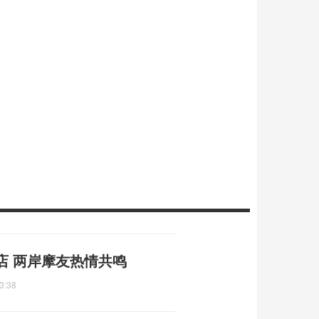
店 两岸摩友热情共鸣
3:38