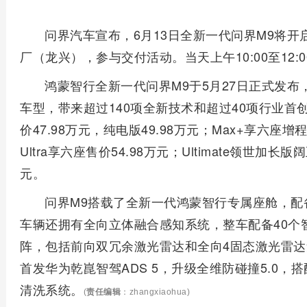
问界汽车宣布，6月13日全新一代问界M9将
厂（龙兴），参与交付活动。当天上午10:00至12
鸿蒙智行全新一代问界M9于5月27日正式发布，
车型，带来超过140项全新技术和超过40项行业首
价47.98万元，纯电版49.98万元；Max+享六座增程
Ultra享六座售价54.98万元；Ultimate领世加长
元。
问界M9搭载了全新一代鸿蒙智行专属座舱，配
车辆还拥有全向立体融合感知系统，整车配备40个
阵，包括前向双冗余激光雷达和全向4固态激光雷
首发华为乾崑智驾ADS 5，升级全维防碰撞5.0，
清洗系统。
(
责任编辑
：zhangxiaohua)