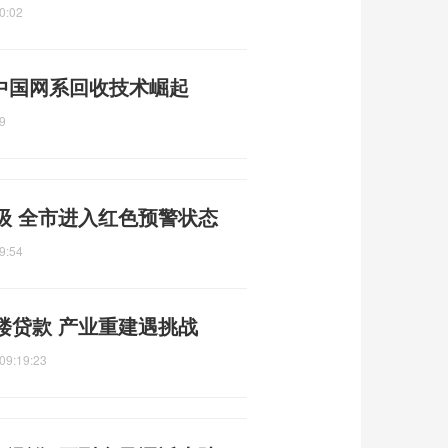
0:02
 中国网系回收技术崛起
9
级 全市进入红色预警状态
9:54
楼贷款 产业重建遇挑战
09:19:23