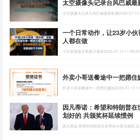
太空摄像头记录台风巴威最
太空摄像头记录台风巴威最新影像
2026-07-13 
一个日常动作，让23岁小
人都在做
小伙直视激光笔视力暴跌
2026-07-13 11:58:35
外卖小哥送餐途中一把摁住
外卖小哥送餐途中一把摁住嫌犯
2026-07-13 11
因凡蒂诺：希望和特朗普在
划好的 共颁奖杯延续惯例
因凡蒂诺,希望和特朗普在世界杯决赛后颁奖,