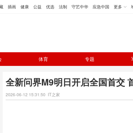
藏
插画
健康
公益
优选
法制
守艺中华
应急中国
更多
会
体育
专题
全新问界M9明日开启全国首交 
2026-06-12 15:31:50
IT之家