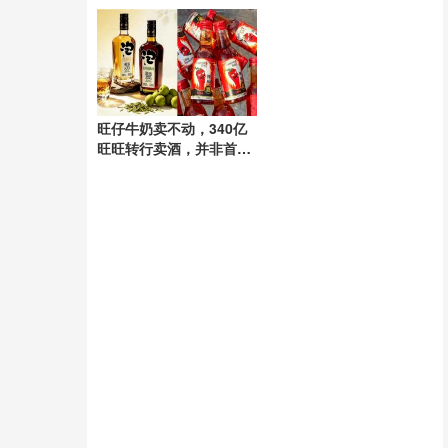
游”记
旺仔牛奶卖不动，340亿
旺旺转行卖酒，并非首次
涉足酒类