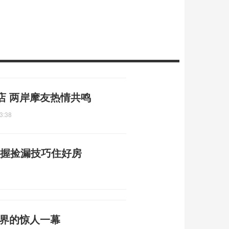
店 两岸摩友热情共鸣
3:38
掌握捡漏技巧住好房
3
然界的惊人一幕