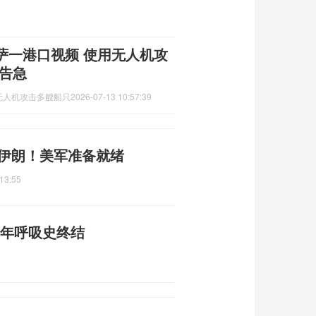
萨一港口视频 使用无人机攻
告急
无人机攻击多艘船只
2026-07-13 10:57:39
准伊朗！美军准备就绪
13:55
3年呼吸史终结