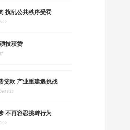
拘 扰乱公共秩序受罚
6:22
 演技获赞
37
楼贷款 产业重建遇挑战
09:19:23
涉 不再容忍挑衅行为
0:02