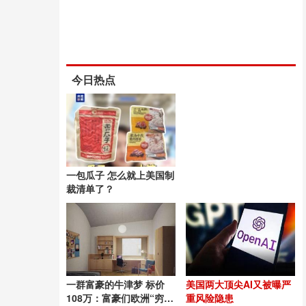
今日热点
一包瓜子 怎么就上美国制
裁清单了？
一群富豪的牛津梦 标价
美国两大顶尖AI又被曝严
108万：富豪们欧洲“穷
重风险隐患