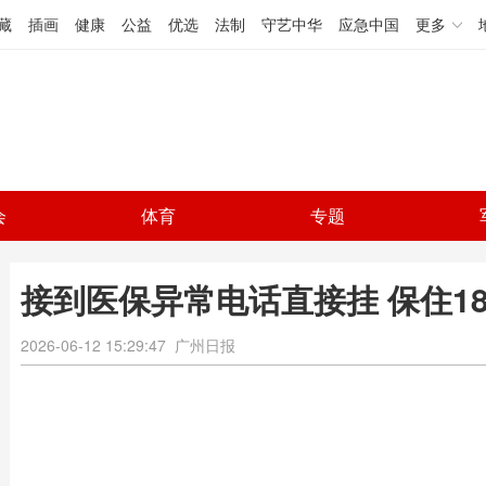
藏
插画
健康
公益
优选
法制
守艺中华
应急中国
更多
会
体育
专题
接到医保异常电话直接挂 保住1
2026-06-12 15:29:47
广州日报