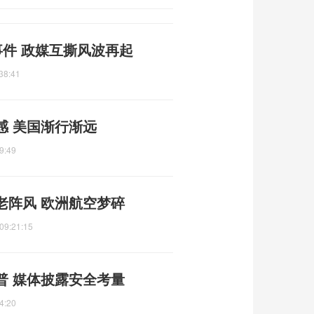
事件 政媒互撕风波再起
38:41
感 美国渐行渐远
9:49
老阵风 欧洲航空梦碎
09:21:15
普 媒体披露安全考量
4:20