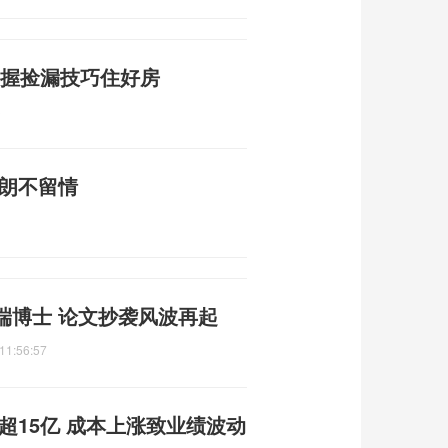
掌握捡漏技巧住好房
3
伊朗不留情
端博士 论文抄袭风波再起
11:56:57
超15亿 成本上涨致业绩波动