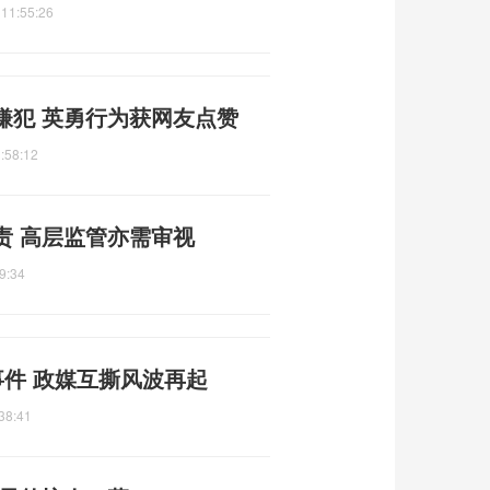
 11:55:26
嫌犯 英勇行为获网友点赞
:58:12
责 高层监管亦需审视
9:34
事件 政媒互撕风波再起
38:41