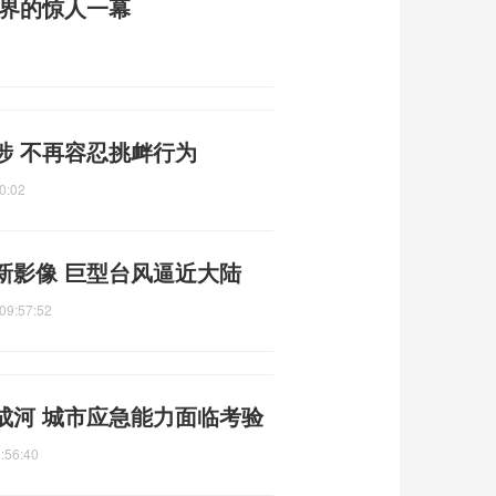
然界的惊人一幕
涉 不再容忍挑衅行为
0:02
新影像 巨型台风逼近大陆
09:57:52
成河 城市应急能力面临考验
:56:40