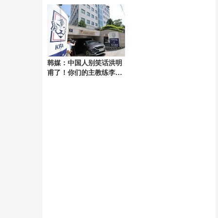
关注
韩媒：中国人别笑话洪明
甫了！你们的主教练李铁
贪污腐败被判20年 韩足协
也遭调查风波