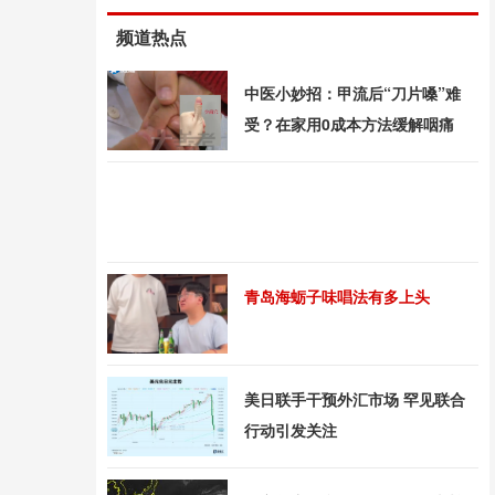
频道热点
中医小妙招：甲流后“刀片嗓”难
受？在家用0成本方法缓解咽痛
青岛海蛎子味唱法有多上头
美日联手干预外汇市场 罕见联合
行动引发关注