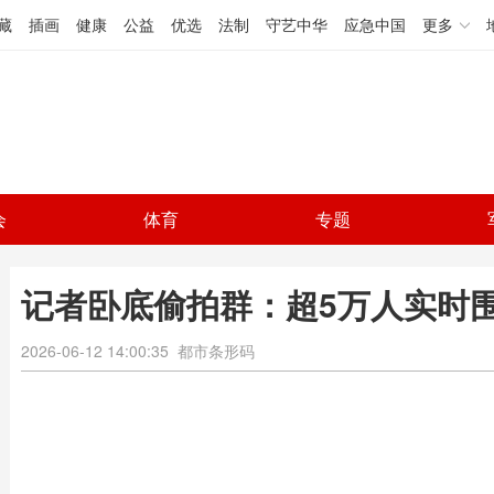
藏
插画
健康
公益
优选
法制
守艺中华
应急中国
更多
会
体育
专题
记者卧底偷拍群：超5万人实时
2026-06-12 14:00:35
都市条形码