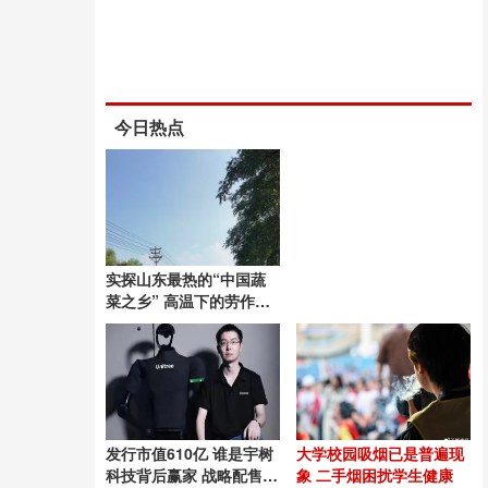
今日热点
实探山东最热的“中国蔬
菜之乡” 高温下的劳作挑
战
发行市值610亿 谁是宇树
大学校园吸烟已是普遍现
科技背后赢家 战略配售引
象 二手烟困扰学生健康