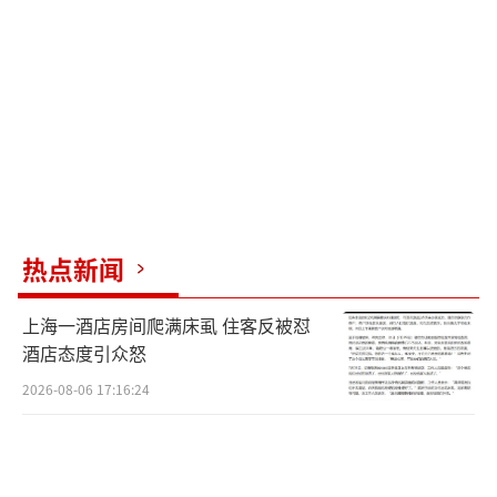
相比之下，杭州的钱女士亏得更惨。三年
前她开始入手金条和黄金首饰，一点点攒下
来，手里将近两斤。账面上最高的时候浮盈超
过30万，现在不但全吐了回去，还倒亏了近20
万。“终于成了名副其实的当代中国大
妈。”她在黄金微信群里自嘲道。
这轮金价雪崩的导火索是一组数据。最
热点新闻
近，美国5月非农就业数据出炉：新增17.2万
人，市场原本只预期8.5万人。实际数字差不多
上海一酒店房间爬满床虱 住客反被怼
是预期的两倍，意味着美国经济比想象中坚
酒店态度引众怒
挺，美联储短期内降息预期落空，相反，年内
2026-08-06 17:16:24
加息的概率正在上升。一位业内人士打了个比
方：黄金就像没利息的存折，要是存款利息要
涨了，谁还抱着黄金不放？黄金不产生利息，