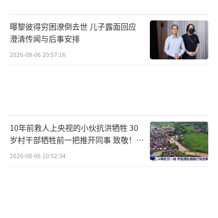
当大家预期利率要往上走，钱就会从黄金流出
曝黎彼得穷困潦倒去世 儿子露面回应
去，换成美元或者美债去吃利息。美元指数反
澄清传闻与后事安排
弹到100以上，10年期美债收益率稳稳站上4.
2026-08-06 20:57:16
5%，持有黄金的机会成本一下子变高了。此
外，金价跌穿几个关键点位后，触发了大量自
动止损单。比如全球黄金ETF正在被疯狂赎回，
光5月份就净流出了20亿美元。地缘冲突的影响
也不容忽视。地缘冲突推高了油价，油价推高
10年前救人上央视的小伙抗洪牺牲 30
通胀预期，通胀预期让加息可能性变大，加息
岁村干部牺牲前一把推开同事 致敬！送
别！
让黄金承压。也就是说，黄金的避险光环被压
2026-08-06 10:52:34
制住了。
有人恐慌性抛售，也有人在大胆“抄
底”，拉低持有成本。昨天，大盘金价跌破900