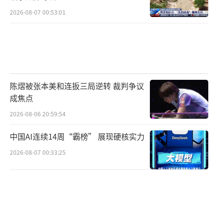
2026-08-07 00:53:01
旗下调三月目标价至4000美元，摩根大通、德
国商业银行同步调降全年预期，道明证券更预
警金价可能下探3900美元。杭州一位投资人士
分析认为，接下来半年黄金大概率维持震
荡，“直到美国因高息拉爆某些板块，黄金才
陈熠被张本美和连扳三局逆转 裁判争议
可能再次步入牛市。”
（责任编辑：0882）
成焦点
2026-08-06 20:59:54
中国AI连续14周“霸榜” 展现硬核实力
2026-08-07 00:33:25