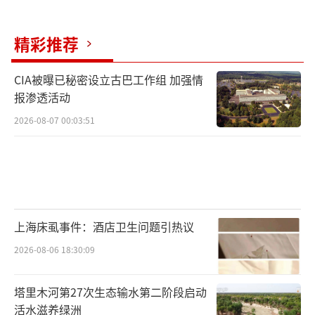
元/克，杭州的刘先生补了5克银行积存金。今
天大盘再次暴跌，金价逼近880元/克，他又补
精彩推荐
了10克。刘先生说，之前账户上的平均成本在9
50元，两次低价补仓后，平均克价被拉低了13
CIA被曝已秘密设立古巴工作组 加强情
报渗透活动
元。“长期还是看好黄金，如果继续下跌，我
会持续补仓。”刘先生的策略很简单：跟着央
2026-08-07 00:03:51
妈走。最新数据显示，中国央行已连续19个月
增持黄金，5月单月增持量进一步扩大至32万盎
司。今年一季度，全球央行净购金规模达244
吨，环比增长17%。
上海床虱事件：酒店卫生问题引热议
不过，市场对黄金的长期走向分歧不小。
2026-08-06 18:30:09
多家投行依旧看好后市：高盛、摩根士丹利、
美国银行分别给出5400、5200、5000美元/盎
塔里木河第27次生态输水第二阶段启动
活水滋养绿洲
司的年底目标价。但也有不少看空的声音。花