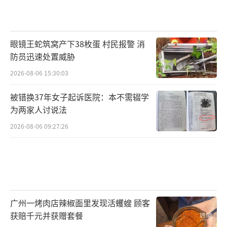
眼镜王蛇筑窝产下38枚蛋 村民报警 消
防员迅速处置威胁
2026-08-06 15:30:03
被错换37年女子起诉医院：本不需辍学
为两家人讨说法
2026-08-06 09:27:26
广州一烤肉店辣椒面里发现活蠼螋 顾客
获赔千元并获赠套餐