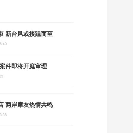
束 新台风或接踵而至
6:40
 案件即将开庭审理
23
店 两岸摩友热情共鸣
3:38