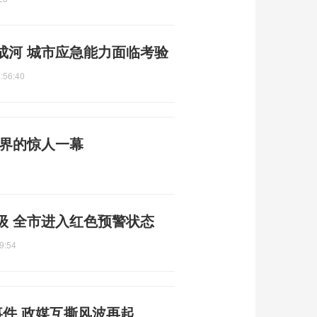
成河 城市应急能力面临考验
:56:40
然界的惊人一幕
级 全市进入红色预警状态
9:54
事件 政媒互撕风波再起