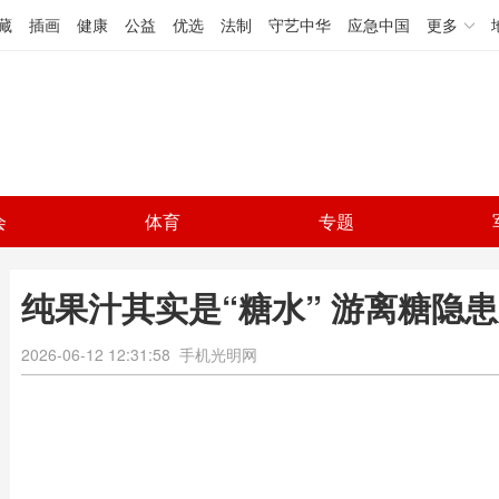
藏
插画
健康
公益
优选
法制
守艺中华
应急中国
更多
会
体育
专题
纯果汁其实是“糖水” 游离糖隐
2026-06-12 12:31:58
手机光明网