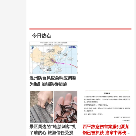
今日热点
温州防台风应急响应调整
为II级 加强防御措施
景区周边的“轮胎刺客”扎
西平故意伤害案嫌犯夏某
了谁的心 旅游信任受损
钢已被抓获 逃窜中再伤无