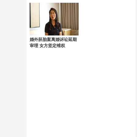
辜
婚外胚胎案离婚诉讼延期
审理 女方坚定维权