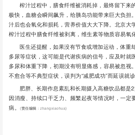
榨汁过程中，膳食纤维被消耗掉，最终留下来的
极快，血糖会瞬间飙升，给胰岛功能带来巨大负担
汁后也会氧化和损耗，营养价值大大下降。北京大
榨汁过程中膳食纤维被剥离，维生素等物质容易氧
医生还提醒，如果没有节食或增加运动，体重
多尿等症状，这可能是代谢疾病的信号，应及时就
多尿和体重下降，初期没有明显痛感，容易被忽视
不愈合等不典型症状，误判为“减肥成功”而延误就
肥胖、长期作息紊乱和长期摄入高糖饮品都是
因消瘦、持续口干乏力、频繁起夜等情况时，一定
病。
(
责任编辑
：zhangxiaohua)