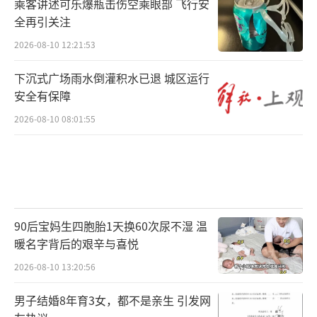
乘客讲述可乐爆瓶击伤空乘眼部 飞行安
全再引关注
2026-08-10 12:21:53
下沉式广场雨水倒灌积水已退 城区运行
安全有保障
2026-08-10 08:01:55
90后宝妈生四胞胎1天换60次尿不湿 温
暖名字背后的艰辛与喜悦
2026-08-10 13:20:56
男子结婚8年育3女，都不是亲生 引发网