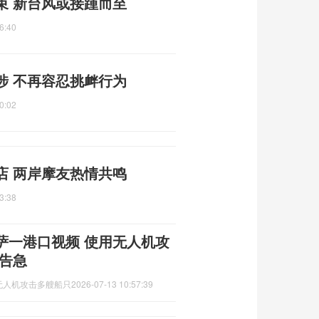
束 新台风或接踵而至
6:40
涉 不再容忍挑衅行为
0:02
店 两岸摩友热情共鸣
3:38
萨一港口视频 使用无人机攻
告急
无人机攻击多艘船只
2026-07-13 10:57:39