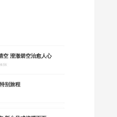
晴空 澄澈碧空治愈人心
08:56
谢特别旅程