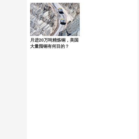
棚感觉像进“蒸笼”，有村
己是管道工
民称只能凌晨两点起来干
活
月进20万吨精炼铜，美国
大量囤铜有何目的？