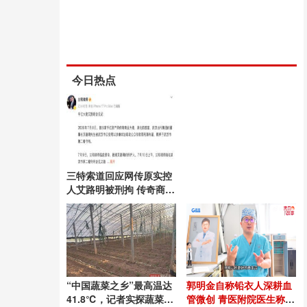
今日热点
三特索道回应网传原实控
人艾路明被刑拘 传奇商业
大佬涉非法集资
“中国蔬菜之乡”最高温达
郭明金自称铅衣人深耕血
41.8℃，记者实探蔬菜大
管微创 青医附院医生称自