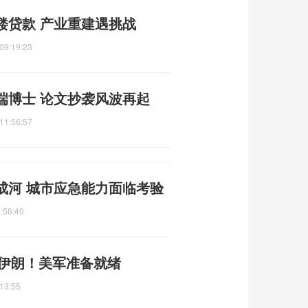
楼贷款 产业重建遇挑战
09:19:23
端博士 论文抄袭风波再起
11:56:57
成河 城市应急能力面临考验
:56:40
准伊朗！美军准备就绪
13:55