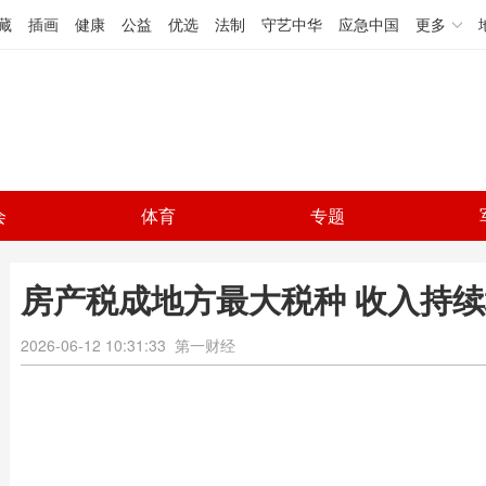
藏
插画
健康
公益
优选
法制
守艺中华
应急中国
更多
会
体育
专题
房产税成地方最大税种 收入持
2026-06-12 10:31:33
第一财经