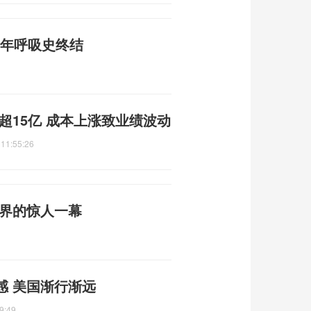
3年呼吸史终结
超15亿 成本上涨致业绩波动
 11:55:26
然界的惊人一幕
感 美国渐行渐远
9:49