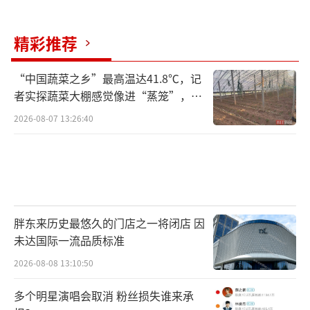
精彩推荐
“中国蔬菜之乡”最高温达41.8℃，记
者实探蔬菜大棚感觉像进“蒸笼”，有
村民称只能凌晨两点起来干活
2026-08-07 13:26:40
胖东来历史最悠久的门店之一将闭店 因
未达国际一流品质标准
2026-08-08 13:10:50
多个明星演唱会取消 粉丝损失谁来承