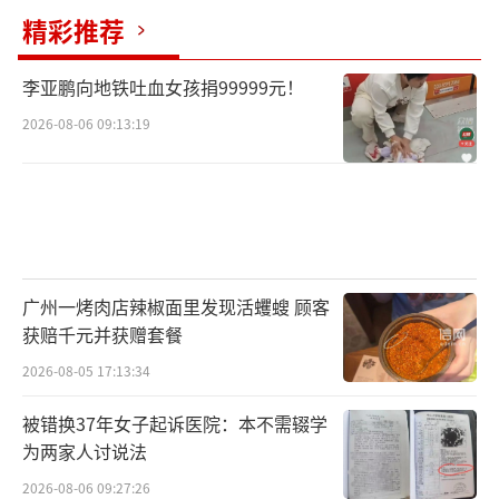
精彩推荐
值得注意的是，庆应义塾大学教授土居丈
朗提到，日本的国家资金筹措日益明显地依赖2
李亚鹏向地铁吐血女孩捐99999元！
年期国债及短期国债等期限较短的品种，政府
2026-08-06 09:13:19
应提高警惕。“只能发行短期国债，意味着正
在过一座相当危险的独木桥”。片山皋月表
示，日本政府不会完全排除使用补充预算的可
能性，在必要时仍会编制追加支出方案以应对
突发情况。
（责任编辑：zx0176）
广州一烤肉店辣椒面里发现活蠼螋 顾客
获赔千元并获赠套餐
2026-08-05 17:13:34
被错换37年女子起诉医院：本不需辍学
为两家人讨说法
2026-08-06 09:27:26