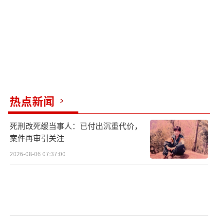
击。这是自2022财年以来，日本首次在财年开
始两个月内通过补充预算。这笔支出直接将原
本预计有1.3万亿日元盈余的基础财政收支逆转
为1.7万亿日元赤字。市场对日本财政十分警
惕，对其健康状况的担忧近期推高了政府债券
收益率，5月日本长期国债收益率一度升至2.
8%，创下约29年新高。
热点新闻
现实因素使日本政府推进预算改革的前景
死刑改死缓当事人：已付出沉重代价，
受到多方关注。政府表示，目前的预算编制流
案件再审引关注
程破坏了预算的可预测性，因此打算进行彻底
2026-08-06 07:37:00
改革。高市早苗表示，改革方向是“摒弃以往
通过收紧初始预算并辅以补充预算来增加预算
的做法，尽可能通过初始预算来分配必要的资
金”。分析人士认为，从维护财政纪律的角度