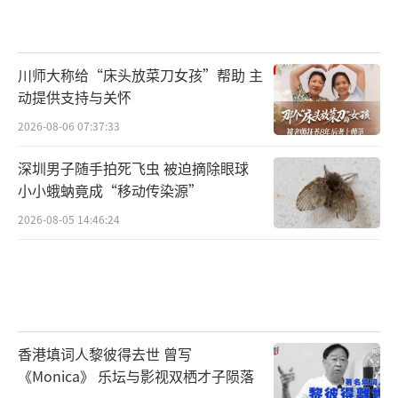
川师大称给“床头放菜刀女孩”帮助 主
动提供支持与关怀
2026-08-06 07:37:33
深圳男子随手拍死飞虫 被迫摘除眼球
小小蛾蚋竟成“移动传染源”
2026-08-05 14:46:24
香港填词人黎彼得去世 曾写
《Monica》 乐坛与影视双栖才子陨落