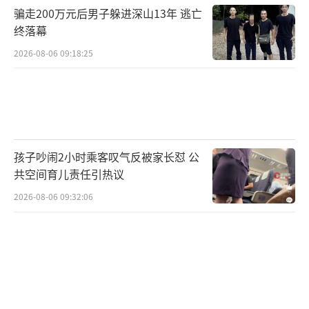
骗走200万元后男子躲进深山13年 逃亡
来看，不受控制地编制补充预算不可取，从一
终落幕
开始就统一预算是个不错的尝试。但要摆脱数
2026-08-06 09:18:25
十年依赖补充预算的习惯并非易事。如果在无
补充预算的前提下各地方申请巨额预算，可能
导致初始预算规模激增，引发债券市场动荡。
大幅取消补充预算的提议已在地方政府中
孩子吵闹2小时乘客叹气反被家长怼 公
引发担忧。他们担心，将项目从补充预算转移
共空间育儿责任引热议
到初始预算可能会改变补贴规模和融资条件，
2026-08-06 09:32:06
导致自身处境恶化。与此同时，日本政府正在
考虑自2027年4月起将食品消费税税率从目前的
8%下调至1%。此举将使日本出现4万亿至5万
亿日元的税收缺口，如何筹措财源将是政府面
对的最大难题。