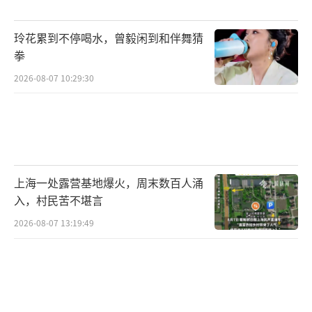
或亚健康人群提供付费输注。新规切断了这条
路径，一些机构开始重新寻找入口。然而，企
玲花累到不停喝水，曾毅闲到和伴舞猜
业逐渐意识到，通过“生物医学新技术”路径
拳
难以提高效率，还可能触碰合规红线。真正有
2026-08-07 10:29:30
效的细胞技术如果要被广泛使用，需要明确细
胞来源、制备工艺、质量标准、安全性和有效
性，并纳入药品监管体系。
（责任编辑：zx0176）
上海一处露营基地爆火，周末数百人涌
入，村民苦不堪言
2026-08-07 13:19:49