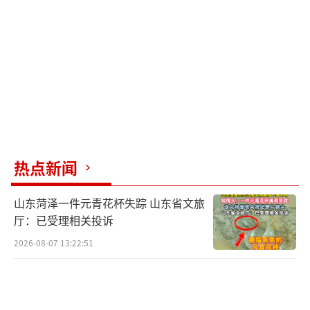
此外，新概念如外泌体也在被快速推向市
场。虽然外泌体在衰老、药物递送等领域确有
研究基础，但目前用于抗衰的证据更多还停留
在细胞实验、动物实验和机制探索层面，人体
安全性和有效性证据仍不充分。多位专家提
醒，细胞产品涉及多个环节，任何一个环节失
控都可能带来风险。真正令人担心的是小作坊
热点新闻
或无资质机构随意制备、随意回输的细胞产
品。
山东菏泽一件元青花杯失踪 山东省文旅
厅：已受理相关投诉
818号令之后，细胞抗衰行业面临的不只
2026-08-07 13:22:51
是“干细胞能不能打”，还有以何种方式入
局。过去，不少细胞技术服务机构走灰色路
线，借研究者发起的临床研究等名义，给健康