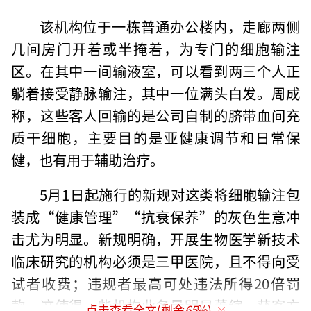
该机构位于一栋普通办公楼内，走廊两侧
几间房门开着或半掩着，为专门的细胞输注
区。在其中一间输液室，可以看到两三个人正
躺着接受静脉输注，其中一位满头白发。周成
称，这些客人回输的是公司自制的脐带血间充
质干细胞，主要目的是亚健康调节和日常保
健，也有用于辅助治疗。
5月1日起施行的新规对这类将细胞输注包
装成“健康管理”“抗衰保养”的灰色生意冲
击尤为明显。新规明确，开展生物医学新技术
临床研究的机构必须是三甲医院，且不得向受
试者收费；违规者最高可处违法所得20倍罚
款。这使得一些机构业务量明显萎缩，获客方
点击查看全文(剩余
65
%)