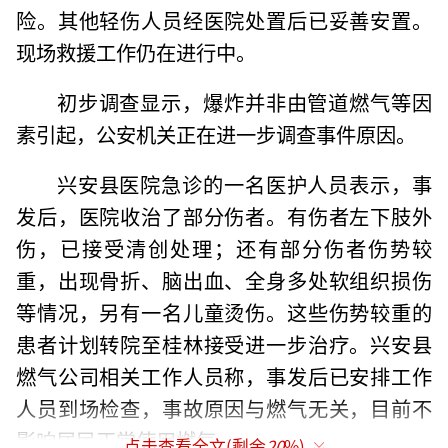
险。其他轻伤人员经医院处置后已妥善安置。
现场救援工作仍在进行中。
初步调查显示，爆炸并非由管道燃气等因
素引起，公安机关正在进一步调查事件原因。
兴安县医院急诊的一名医护人员表示，事
发后，医院收治了部分伤者。有伤者左下肢外
伤，已接受清创处理；还有部分伤者伤势较
重，出现骨折、脑出血、全身多处软组织损伤
等情况，另有一名儿童烫伤。这些伤势较重的
患者计划转院至桂林接受进一步治疗。兴安县
燃气公司相关工作人员称，事发后已安排工作
人员到场检查，事故原因与燃气无关，目前不
影响居民正常使用燃气。
点击查看全文(剩余
20
%)