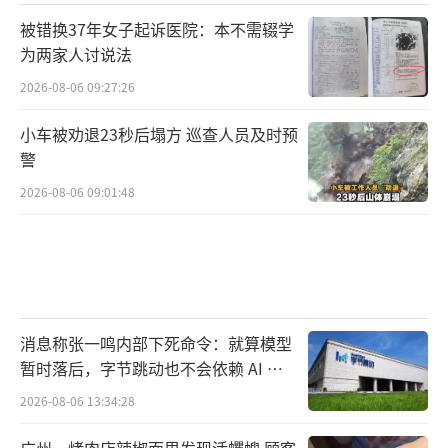
被错换37年女子起诉医院：本不需辍学
为两家人讨说法
2026-08-06 09:27:26
小车被劝退23秒后塌方 巡查人员及时预
警
2026-08-06 09:01:48
消息称张一鸣内部下死命令：就算模型
暂时落后，字节跳动也不会依赖 AI 蒸
馏技术
2026-08-06 13:34:28
广州一烤肉店辣椒面里发现活蠼螋 顾客