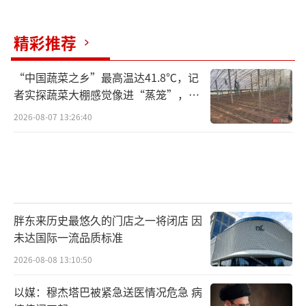
精彩推荐
“中国蔬菜之乡”最高温达41.8℃，记
者实探蔬菜大棚感觉像进“蒸笼”，有
村民称只能凌晨两点起来干活
2026-08-07 13:26:40
胖东来历史最悠久的门店之一将闭店 因
未达国际一流品质标准
2026-08-08 13:10:50
以媒：穆杰塔巴被紧急送医情况危急 病