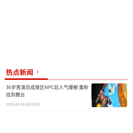
非常幸运。
这场惊险又搞笑的事件也提醒人们，老旧
房屋经过雨水浸泡后极易出现墙体松动、坍塌
风险，日常一定要多排查危房隐患，远离危旧
建筑，避免意外发生。这绝对是今年最幸运的
翻车现场，房子塌得彻底，运气好得离谱。
（责
热点新闻
任编辑：0882）
36岁男演员成景区NPC后人气爆棚 重新
找到舞台
2026-08-08 08:50:22