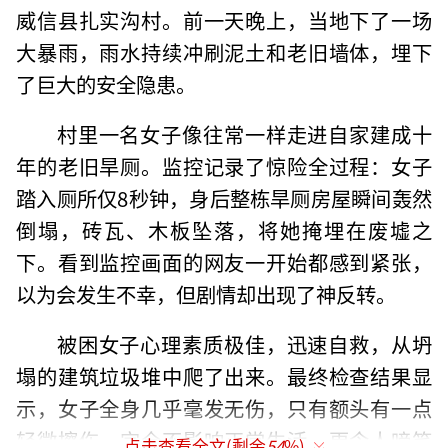
威信县扎实沟村。前一天晚上，当地下了一场
大暴雨，雨水持续冲刷泥土和老旧墙体，埋下
了巨大的安全隐患。
村里一名女子像往常一样走进自家建成十
年的老旧旱厕。监控记录了惊险全过程：女子
踏入厕所仅8秒钟，身后整栋旱厕房屋瞬间轰然
倒塌，砖瓦、木板坠落，将她掩埋在废墟之
下。看到监控画面的网友一开始都感到紧张，
以为会发生不幸，但剧情却出现了神反转。
被困女子心理素质极佳，迅速自救，从坍
塌的建筑垃圾堆中爬了出来。最终检查结果显
示，女子全身几乎毫发无伤，只有额头有一点
轻微擦伤，完全不影响正常生活。更令人啼笑
点击查看全文(剩余
54
%)