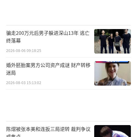
骗走200万元后男子躲进深山13年 逃亡
终落幕
2026-08-06 09:18:25
婚外胚胎案男方公司资产成谜 财产转移
迷局
2026-08-03 15:13:02
陈熠被张本美和连扳三局逆转 裁判争议
成焦点