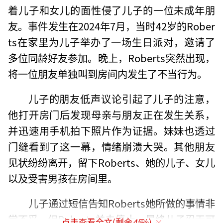
着儿子和女儿的面性侵了儿子的一位未成年朋
友。事件发生在2024年7月，当时42岁的Rober
ts在家里为儿子举办了一场生日派对，邀请了
多位同龄好友参加。晚上，Roberts突然出现，
将一位朋友单独叫到房间内发生了不当行为。
儿子的朋友低声议论引起了儿子的注意，
他打开房门后发现母亲与朋友正在发生关系，
并迅速用手机拍下照片作为证据。妹妹也透过
门缝看到了这一幕，情绪崩溃大哭。其他朋友
见状纷纷离开，留下Roberts、她的儿子、女儿
以及受害男孩在房间里。
儿子通过短信告知Roberts她所做的事情非
常不妥，但Roberts并未停止。最终儿子忍无可
点击查看全文(剩余
45
%)