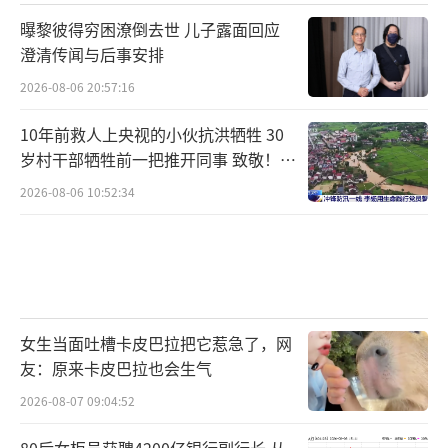
曝黎彼得穷困潦倒去世 儿子露面回应
澄清传闻与后事安排
2026-08-06 20:57:16
10年前救人上央视的小伙抗洪牺牲 30
岁村干部牺牲前一把推开同事 致敬！送
别！
2026-08-06 10:52:34
女生当面吐槽卡皮巴拉把它惹急了，网
友：原来卡皮巴拉也会生气
2026-08-07 09:04:52
80后女柜员获聘4200亿银行副行长 从