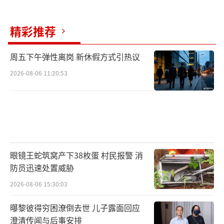
精彩推荐
周五下午弹性离岗 新休假方式引热议
2026-08-06 11:20:53
眼镜王蛇筑窝产下38枚蛋 村民报警 消
防员迅速处置威胁
2026-08-06 15:30:03
曝黎彼得穷困潦倒去世 儿子露面回应
澄清传闻与后事安排