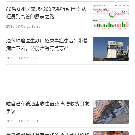
80后女柜员获聘4200亿银行副行长 从
柜员到高管的励志之路
2026-08-06 15:12:35
退休肿瘤医生办厂招尿毒症患者：带着
病活下去，还能活得有点尊严
2026-08-07 09:00:03
睡自己车被酒店收住宿费 离谱收费引发
争议
2026-08-05 20:50:16
西瓜鸭梨巨峰葡萄大降价 夏季水果价格