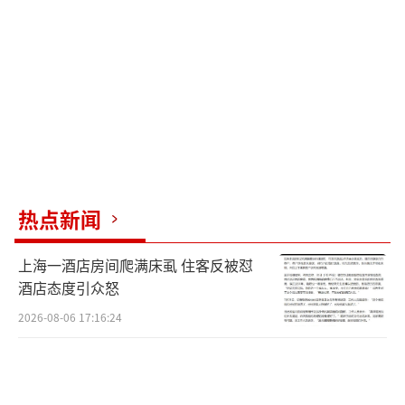
可能引起过敏或其他不良反应。
此外，“刷酸”的停留时间需要根据个人
情况调整，无法用固定时长来规定。临床一般
治疗时间为2至7分钟，具体由医护人员观察皮
肤反应决定。对于痤疮患者来说，治疗的核心
在于科学分型与长期个体化管理，而不是单纯
追求快速见效。
热点新闻
很多人由于时间和距离原因，会选择在美
上海一酒店房间爬满床虱 住客反被怼
容院接受相关治疗。但一些美容院提供的产品
酒店态度引众怒
来源不明、成分不明，存在较大风险。黄杏兰
2026-08-06 17:16:24
分享了一位表姐在美容院接受祛斑治疗后，不
仅没有取得预期效果，反而出现皮肤糜烂、结
痂等症状的例子。国家相关部门已发布文件，