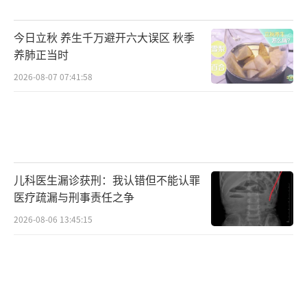
强调加强医疗监督，打击医美行业乱象，并提
今日立秋 养生千万避开六大误区 秋季
醒公众应选择具备资质的医疗机构进行非手术
养肺正当时
类医疗美容项目。
2026-08-07 07:41:58
无论是痤疮治疗还是淡斑美白，建议消费
者在选择医美项目前，务必确认机构和医生的
资质，并核实所用产品的信息，避免盲目相信
不良美容机构。
（责任编辑：zx0176）
儿科医生漏诊获刑：我认错但不能认罪
医疗疏漏与刑事责任之争
2026-08-06 13:45:15