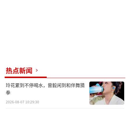
填报志愿时还需要准备一些重要资料，比
如省招办下发的普通高校招生专业计划、填报
志愿手册、高校招生章程等。这些资料提供了
详细的招生信息，帮助考生做出更明智的选
择。
考生填报志愿时要考虑多方面因素，包括
热点新闻
高考成绩、院校情况、兴趣爱好、身体条件
等。建议采用高、中、低搭配的方式填报志
玲花累到不停喝水，曾毅闲到和伴舞猜
愿，增加录取机会。同时，注意志愿之间的梯
拳
度设置，服从专业调剂以降低退档风险。
2026-08-07 10:29:30
往年的分数线和招生录取数据只能作为参
考，不能直接用于对照选择院校和专业。考生