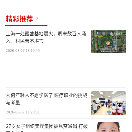
最后，考生在填报志愿前应详细了解本省
关于填报志愿的招生录取办法和相关规定，确
精彩推荐
保填报的志愿有效。如果未被录取，可能是由
上海一处露营基地爆火，周末数百人涌
于成绩未达到专业要求、不服从专业调剂等原
入，村民苦不堪言
因。为了避免高分低录甚至落榜，考生应坚持
2026-08-07 13:19:49
实事求是的原则，拉开志愿档次，结合冷门与
热门学校专业，省内与省外院校相结合，避开
体检结果所限专业，并尽量服从专业调剂。高
考志愿填报考生要做哪些准备 全面了解政策与
信息。
（责任编辑：0882）
为何年轻人不愿学医了 医疗职业的挑战
与考量
2026-08-07 11:20:31
27岁女子组织卖淫集团被悬赏通缉 打破