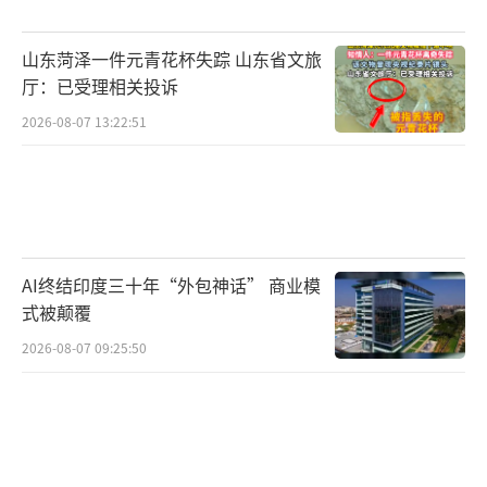
还需综合考虑当年的招生政策变化、考生人数
变动、试题难度等因素。
山东菏泽一件元青花杯失踪 山东省文旅
厅：已受理相关投诉
了解招生院校对单科成绩、身体条件等具
体要求也非常重要。这些信息可以在省招办公
2026-08-07 13:22:51
布的招生计划和高校招生章程中找到。招生章
程是高校开展招生工作的重要依据，而招生简
章则侧重于一般性报考内容，不具备法律效
力。
AI终结印度三十年“外包神话” 商业模
式被颠覆
新高考模式下，平行志愿填报策略包括精
2026-08-07 09:25:50
准定位、合理设置梯度、综合个人意愿确定志
愿顺序、尽量填报服从专业调剂、认真研读高
校招生章程等。此外，关注体检结论，避开受
限专业也很重要。