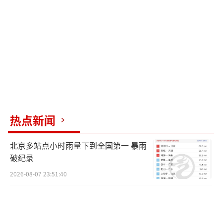
方，但内塔尼亚胡感谢特朗普承诺在最终协议
中移除伊朗浓缩铀等内容。
伊朗外交部发言人巴加埃表示，目前尚未
就美伊协议达成最终结论，卡塔尔和巴基斯坦
正积极调解，但美国的行动影响了外交进程。
伊朗方面从一开始就清楚谈判进展，但由于美
国不断改变立场，协议文本的大部分内容仍未
热点新闻
完成。巴加埃还指出，由于“美国的非法行
为”，霍尔木兹海峡目前仍处于关闭状态。
北京多站点小时雨量下到全国第一 暴雨
破纪录
伊朗伊斯兰议会国家安全委员会主席易卜
2026-08-07 23:51:40
拉欣·阿齐兹表示，伊朗武装力量处于最高级
别战备状态，将对任何针对本国的敌对行动或
威胁作出坚决回应。伊朗国防部也警告称，任