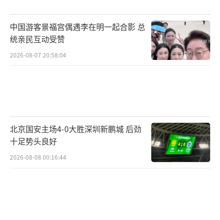
何针对伊朗的误判或攻击都将遭到超乎想象的
反击。伊朗武装部队哈塔姆·安比亚中央司令
中国游客景福宫偶遇李在明一起合影 总
部表示，若美方再次袭击，将遭受更严厉的回
统亲民互动受赞
应。
2026-08-07 20:58:04
美国中央司令部在社交媒体上表示，霍尔
木兹海峡仍然对通航船只开放，美军已为商船
设立了安全航道。伊朗波斯湾海峡管理局则
称，鉴于美军在中东地区制造的紧张局势，霍
北京国安主场4-0大胜深圳新鹏城 后劲
尔木兹海峡暂时关闭。海事分析公司温沃德援
十足势头良好
引卫星图像显示，仍有少量船只通过霍尔木兹
2026-08-08 00:16:44
海峡。
伊朗霍尔木兹甘省锡里克县官员表示，一
艘伊朗货船在阿曼湾航行时遭美方袭击，船上5