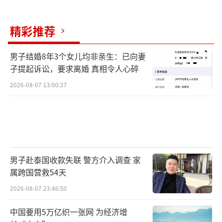
名船员已全部获救。中国国际问题研究院助理
研究员李子昕认为，美伊对抗存在滑向低烈
精彩推荐
度、常态化的风险，双方频繁交手存在冲突升
级风险，可能陷入长期化状态。美国“以打促
男子结婚8年3个女儿均非亲生：已向妻
子提起诉讼，要求离婚 真相令人心碎
谈”的策略短期内可能会给谈判制造紧迫感，
2026-08-07 13:00:37
但长期来看适得其反。
（责任编辑：zx0176）
男子赴泰国收款失联 警方介入调查 家
属跨国营救54天
2026-08-07 23:46:50
中国要用5万亿织一张网 为经济增