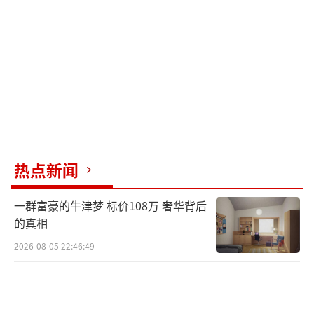
事发后，小葱像惊弓之鸟，不敢独自去公
共洗手间，开门声和脚步声都让她心慌。她找
上反偷拍博主“追鼠记”询问私密视频被传播
的可能，一来二去也成了反偷拍志愿者，主动
为其他偷拍事件受害人提供帮助。今年5月初，
成都知名网红打卡店厕所偷拍视频及受害者身
份信息被广泛传播、售卖。小葱等志愿者找到
部分受害者，提醒她们下架帖文，以免隐私泄
热点新闻
露、遭到骚扰。
一群富豪的牛津梦 标价108万 奢华背后
其中一位受害者荼宴表示，她当时单纯以
的真相
为打卡帖对商家造成了影响，所以商家来联系
2026-08-05 22:46:49
她删帖。直到对方又发来商家声明，她才意识
到自己被偷拍了。后来她也收到很多骚扰信
息，有人告诉她把她的上厕所图片设成手机壁