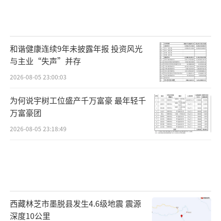
和谐健康连续9年未披露年报 投资风光
与主业“失声”并存
2026-08-05 23:00:03
为何说宇树工位盛产千万富豪 最年轻千
万富豪团
2026-08-05 23:18:49
西藏林芝市墨脱县发生4.6级地震 震源
深度10公里