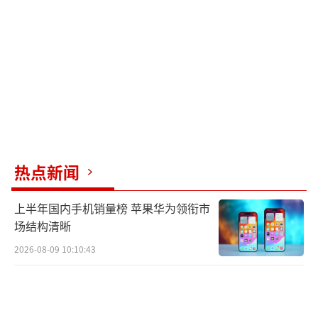
打进16球，效率惊人。截至目前，哈兰德为挪
威国家队出场49次打进55球，已经是挪威队史
最佳射手，是球队进攻端的核心，他的世界杯
首秀含金量极高。
新生代天才亚马尔的首秀将在6月27日8时
西班牙对阵乌拉圭的比赛进行。18岁的亚马尔
是本届世界杯最年轻的参赛球员之一，这是他
热点新闻
第一次出战世界杯。亚马尔被西班牙足坛寄予
厚望，被誉为斗牛士军团下一代的核心领军
上半年国内手机销量榜 苹果华为领衔市
人，本场对手是南美老牌豪门乌拉圭，正好能
场结构清晰
检验亚马尔的真实成色。
2026-08-09 10:10:43
本届美加墨世界杯有许多里程碑式的变
化，这是历史上首次由三个国家联合举办的世