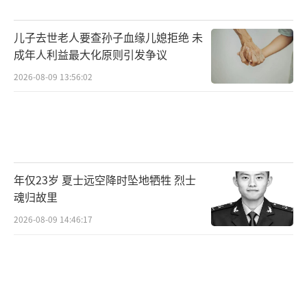
界杯，参赛队也首次扩军到48支。为了适应扩
军后的变革，赛制做了颠覆性调整，72场小组
儿子去世老人要查孙子血缘儿媳拒绝 未
赛打完之后决出32强进入淘汰赛，不少老球迷
成年人利益最大化原则引发争议
需要重新熟悉新的晋级规则。对于中国球迷来
2026-08-09 13:56:02
说，观赛渠道完全不用担心，总台提供了相当
良心的观赛方案，没有多余门槛。CCTV5会全
程直播92场精彩对决，CCTV5+也会同步并机播
出小组赛末轮的12场关键赛事，全部104场比赛
年仅23岁 夏士远空降时坠地牺牲 烈士
都能免费观赛，不需要额外付费。解说阵容也
魂归故里
是大家熟悉的老面孔，贺炜、孙思辰、刘嘉远
2026-08-09 14:46:17
这些国内知名的解说员都会出马，给球迷带来
专业又有温度的解说。
这次扩军给了更多新星出头的机会，也让
新老交接的戏码更快更直接。梅西和C罗这对统