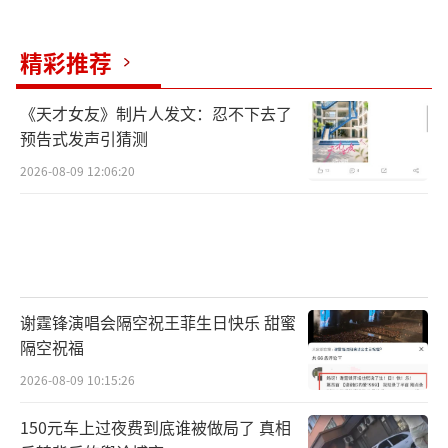
治足坛十余年的黄金一代，这次大概率是最后
精彩推荐
一次并肩出现在世界杯赛场。能在开赛初期看
到两人的首秀，本身就是值得珍藏的画面。另
《天才女友》制片人发文：忍不下去了
一边，哈兰德和姆巴佩早早就在世界杯对上，
预告式发声引猜测
直接把新王者之争的悬念提前摆上台面，不用
2026-08-09 12:06:20
等到淘汰赛才上演巅峰对决。此外，还有亚马
尔这样的00后新星，第一次登上世界杯就硬刚
南美强队，能看到新生代的成长，本身就是世
界杯最有看点的部分之一。这次赛程安排照顾
到了中国球迷，梅西的首秀直接放在了早场，
谢霆锋演唱会隔空祝王菲生日快乐 甜蜜
隔空祝福
这种安排在以往美洲举办的世界杯中很少见。
这四场球覆盖了新老两代足坛顶流，包含了纪
2026-08-09 10:15:26
录冲击、新王对决、新星首秀所有核心看点，
150元车上过夜费到底谁被做局了 真相
错过任何一场都会后悔半年。